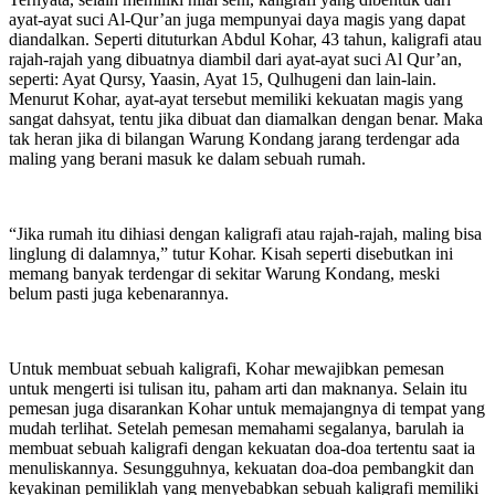
ayat-ayat suci Al-Qur’an juga mempunyai daya magis yang dapat
diandalkan. Seperti dituturkan Abdul Kohar, 43 tahun, kaligrafi atau
rajah-rajah yang dibuatnya diambil dari ayat-ayat suci Al Qur’an,
seperti: Ayat Qursy, Yaasin, Ayat 15, Qulhugeni dan lain-lain.
Menurut Kohar, ayat-ayat tersebut memiliki kekuatan magis yang
sangat dahsyat, tentu jika dibuat dan diamalkan dengan benar. Maka
tak heran jika di bilangan Warung Kondang jarang terdengar ada
maling yang berani masuk ke dalam sebuah rumah.
“Jika rumah itu dihiasi dengan kaligrafi atau rajah-rajah, maling bisa
linglung di dalamnya,” tutur Kohar. Kisah seperti disebutkan ini
memang banyak terdengar di sekitar Warung Kondang, meski
belum pasti juga kebenarannya.
Untuk membuat sebuah kaligrafi, Kohar mewajibkan pemesan
untuk mengerti isi tulisan itu, paham arti dan maknanya. Selain itu
pemesan juga disarankan Kohar untuk memajangnya di tempat yang
mudah terlihat. Setelah pemesan memahami segalanya, barulah ia
membuat sebuah kaligrafi dengan kekuatan doa-doa tertentu saat ia
menuliskannya. Sesungguhnya, kekuatan doa-doa pembangkit dan
keyakinan pemiliklah yang menyebabkan sebuah kaligrafi memiliki