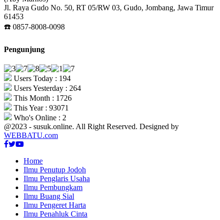
Jl. Raya Gudo No. 50, RT 05/RW 03, Gudo, Jombang, Jawa Timur
61453
☎️ 0857-8008-0098
Pengunjung
Users Today : 194
Users Yesterday : 264
This Month : 1726
This Year : 93071
Who's Online : 2
@2023 - susuk.online. All Right Reserved. Designed by
WEBBATU.com
Facebook
Twitter
Youtube
Home
Ilmu Penutup Jodoh
Ilmu Penglaris Usaha
Ilmu Pembungkam
Ilmu Buang Sial
Ilmu Pengeret Harta
Ilmu Penahluk Cinta