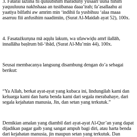
3. Fataral laziina fii quluubihim maraduny yusaari’uuna fiihim
yaquuluuna nakhshaaa an tusiibanaa daaa’irah; fa’asallaahu ai
yaatiya bilfathi aw amrim min ‘indihii fa yusbihuu ‘alaa maaa
asarruu fiii anfusihim naadimiin, (Surat Al-Maidah ayat 52), 100x.
4. Fasatażkurụna mā aqụlu lakum, wa ufawwiḍu amrī ilallāh,
innallāha baṣīrum bil-‘ibād, (Surat Al-Mu’min 44), 100x.
Seusai membacanya langsung disambung dengan do’a sebagai
berikut:
“Ya Allah, berkat ayat-ayat yang kubaca ini, lindungilah kami dan
keluarga kami dan harta benda kami dari segala merabahaye, dari
segala kejahatan manusia, Jin, dan setan yang terkutuk.”
Demikian amalan yang diambil dari ayat-ayat Al-Qur’an yang dapat
dijadikan pagar gaib yang sangat ampuh bagi diri, atau harta benda
dari kejahatan manusia, jin maupun setan yang terkutuk. Dan