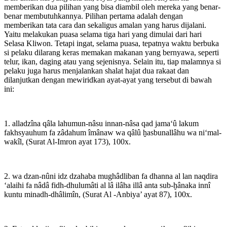
memberikan dua pilihan yang bisa diambil oleh mereka yang benar-
benar membutuhkannya. Pilihan pertama adalah dengan
memberikan tata cara dan sekaligus amalan yang harus dijalani.
Yaitu melakukan puasa selama tiga hari yang dimulai dari hari
Selasa Kliwon. Tetapi ingat, selama puasa, tepatnya waktu berbuka
si pelaku dilarang keras memakan makanan yang bernyawa, seperti
telur, ikan, daging atau yang sejenisnya. Selain itu, tiap malamnya si
pelaku juga harus menjalankan shalat hajat dua rakaat dan
dilanjutkan dengan mewiridkan ayat-ayat yang tersebut di bawah
ini:
1. alladzîna qâla lahumun-nâsu innan-nâsa qad jama‘û lakum
fakhsyauhum fa zâdahum îmânaw wa qâlû ḫasbunallâhu wa ni‘mal-
wakîl, (Surat Al-Imron ayat 173), 100x.
2. wa dzan-nûni idz dzahaba mughâdliban fa dhanna al lan naqdira
‘alaihi fa nâdâ fidh-dhulumâti al lâ ilâha illâ anta sub-ḫânaka innî
kuntu minadh-dhâlimîn, (Surat Al -Anbiya’ ayat 87), 100x.