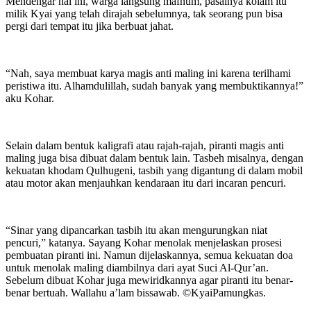
Mendengar hal ini, warga langsung mafhum, pasalnya kolam itu
milik Kyai yang telah dirajah sebelumnya, tak seorang pun bisa
pergi dari tempat itu jika berbuat jahat.
“Nah, saya membuat karya magis anti maling ini karena terilhami
peristiwa itu. Alhamdulillah, sudah banyak yang membuktikannya!”
aku Kohar.
Selain dalam bentuk kaligrafi atau rajah-rajah, piranti magis anti
maling juga bisa dibuat dalam bentuk lain. Tasbeh misalnya, dengan
kekuatan khodam Qulhugeni, tasbih yang digantung di dalam mobil
atau motor akan menjauhkan kendaraan itu dari incaran pencuri.
“Sinar yang dipancarkan tasbih itu akan mengurungkan niat
pencuri,” katanya. Sayang Kohar menolak menjelaskan prosesi
pembuatan piranti ini. Namun dijelaskannya, semua kekuatan doa
untuk menolak maling diambilnya dari ayat Suci Al-Qur’an.
Sebelum dibuat Kohar juga mewiridkannya agar piranti itu benar-
benar bertuah. Wallahu a’lam bissawab. ©️KyaiPamungkas.