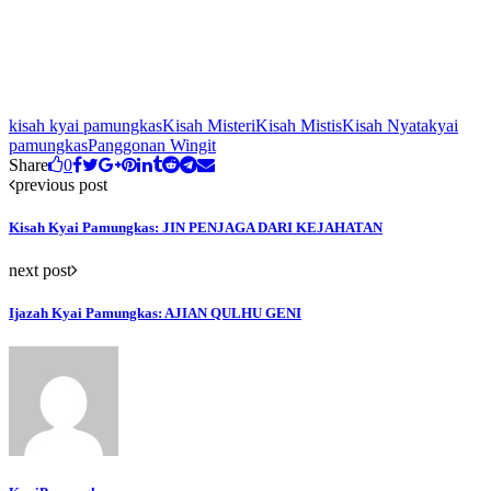
kisah kyai pamungkas
Kisah Misteri
Kisah Mistis
Kisah Nyata
kyai
pamungkas
Panggonan Wingit
Share
0
previous post
Kisah Kyai Pamungkas: JIN PENJAGA DARI KEJAHATAN
next post
Ijazah Kyai Pamungkas: AJIAN QULHU GENI