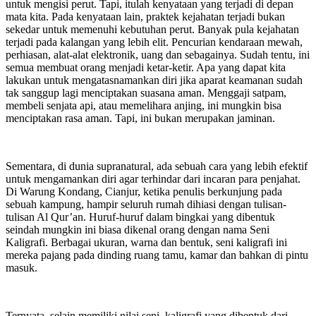
untuk mengisi perut. Tapi, itulah kenyataan yang terjadi di depan
mata kita. Pada kenyataan lain, praktek kejahatan terjadi bukan
sekedar untuk memenuhi kebutuhan perut. Banyak pula kejahatan
terjadi pada kalangan yang lebih elit. Pencurian kendaraan mewah,
perhiasan, alat-alat elektronik, uang dan sebagainya. Sudah tentu, ini
semua membuat orang menjadi ketar-ketir. Apa yang dapat kita
lakukan untuk mengatasnamankan diri jika aparat keamanan sudah
tak sanggup lagi menciptakan suasana aman. Menggaji satpam,
membeli senjata api, atau memelihara anjing, ini mungkin bisa
menciptakan rasa aman. Tapi, ini bukan merupakan jaminan.
Sementara, di dunia supranatural, ada sebuah cara yang lebih efektif
untuk mengamankan diri agar terhindar dari incaran para penjahat.
Di Warung Kondang, Cianjur, ketika penulis berkunjung pada
sebuah kampung, hampir seluruh rumah dihiasi dengan tulisan-
tulisan Al Qur’an. Huruf-huruf dalam bingkai yang dibentuk
seindah mungkin ini biasa dikenal orang dengan nama Seni
Kaligrafi. Berbagai ukuran, warna dan bentuk, seni kaligrafi ini
mereka pajang pada dinding ruang tamu, kamar dan bahkan di pintu
masuk.
Ternyata, selain memiliki nilai seni, kaligrafi yang dibentuk dari