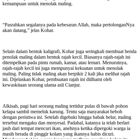
kemampuan untuk menolak maling.
“Pasrahkan segalanya pada kebesaran Allah, maka pertolonganNya
akan datang,” jelas Kohar.
Selain dalam bentuk kaligrafi, Kohar juga seringkali membuat benda
penolak maling dalam bentuk rajah kecil. Biasanya rajah-rajah ini
ditempelkan pada pintu rumah, kamar, atau lemari. Menurutnya,
rajah-rajah kecil ini juga mempunyai kekuatan untuk menolak
maling. Paling tidak maling akan berpikir 2 kali jika melihat rajah
ini. Dijelaskan Kohar, pembuatan rajah ini diilhami oleh
kewaskitaan seorang ulama asli Cianjur.
Alkisah, pagi hari seorang maling tertidur pulas di bawah pohon
kelapa sambil memeluk karung. Tentu saja masyarakat heboh
dengan peristiwa ini. Setelah digebuki hingga babak belur, maling
tersebut mengaku dan menyesal. Padahal, katanya ia telah berlari
jauh dari tempat mencuri ikan, anehnya ketika dipergoki warga ia
masih berada di pinggir kolam yang ikannya habis dicuri.