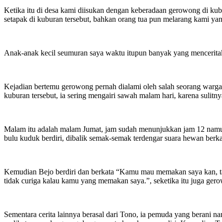
Ketika itu di desa kami diisukan dengan keberadaan gerowong di kubur
setapak di kuburan tersebut, bahkan orang tua pun melarang kami yang 
Anak-anak kecil seumuran saya waktu itupun banyak yang mencerita
Kejadian bertemu gerowong pernah dialami oleh salah seorang warga s
kuburan tersebut, ia sering mengairi sawah malam hari, karena sulitnya
Malam itu adalah malam Jumat, jam sudah menunjukkan jam 12 namun 
bulu kuduk berdiri, dibalik semak-semak terdengar suara hewan berka
Kemudian Bejo berdiri dan berkata “Kamu mau memakan saya kan, tapi
tidak curiga kalau kamu yang memakan saya.”, seketika itu juga gero
Sementara cerita lainnya berasal dari Tono, ia pemuda yang berani n