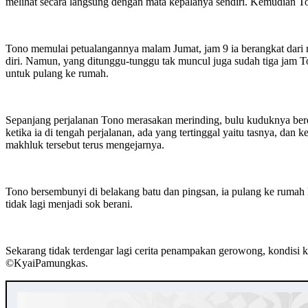
melihat secara langsung dengan mata kepalanya sendiri. Kemudian Ton
Tono memulai petualangannya malam Jumat, jam 9 ia berangkat dar
diri. Namun, yang ditunggu-tunggu tak muncul juga sudah tiga ja
untuk pulang ke rumah.
Sepanjang perjalanan Tono merasakan merinding, bulu kuduknya berdir
ketika ia di tengah perjalanan, ada yang tertinggal yaitu tasnya, dan 
makhluk tersebut terus mengejarnya.
Tono bersembunyi di belakang batu dan pingsan, ia pulang ke rumah ket
tidak lagi menjadi sok berani.
Sekarang tidak terdengar lagi cerita penampakan gerowong, kondisi 
©️KyaiPamungkas.