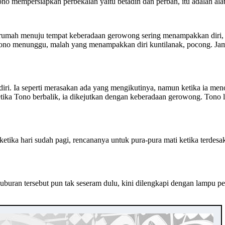
o mempersiapkan perbekalan yaitu betadin dan perban, itu adalah alat 
i rumah menuju tempat keberadaan gerowong sering menampakkan diri
m Tono menunggu, malah yang menampakkan diri kuntilanak, pocong. 
i. Ia seperti merasakan ada yang mengikutinya, namun ketika ia menol
ketika Tono berbalik, ia dikejutkan dengan keberadaan gerowong. Tono la
ika hari sudah pagi, rencananya untuk pura-pura mati ketika terdesak g
kuburan tersebut pun tak seseram dulu, kini dilengkapi dengan lampu 