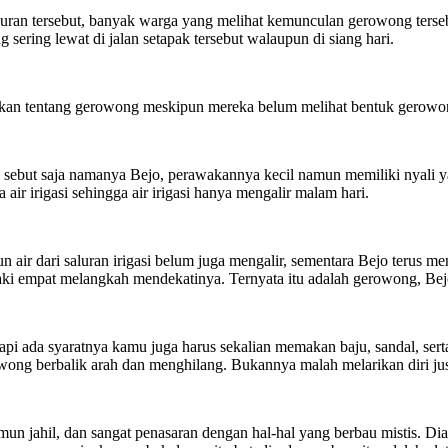
an tersebut, banyak warga yang melihat kemunculan gerowong tersebut d
sering lewat di jalan setapak tersebut walaupun di siang hari.
kan tentang gerowong meskipun mereka belum melihat bentuk gerowon
ebut saja namanya Bejo, perawakannya kecil namun memiliki nyali yang
 air irigasi sehingga air irigasi hanya mengalir malam hari.
air dari saluran irigasi belum juga mengalir, sementara Bejo terus 
ki empat melangkah mendekatinya. Ternyata itu adalah gerowong, Bejo 
 ada syaratnya kamu juga harus sekalian memakan baju, sandal, serta c
wong berbalik arah dan menghilang. Bukannya malah melarikan diri just
amun jahil, dan sangat penasaran dengan hal-hal yang berbau mistis. 