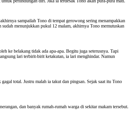
untuk perlindungan diri. Jika ia terdesak Tono akan pura-pura mati.
, akhirnya sampailah Tono di tempat gerowong sering menampakkan
Jam sudah menunjukkan pukul 12 malam, akhirnya Tono memutuskan
eh ke belakang tidak ada apa-apa. Begitu juga seterusnya. Tapi
ngsung lari terbirit-birit ketakutan, ia lari menghindar. Namun
agal total. Justru malah ia takut dan pingsan. Sejak saat itu Tono
penerangan, dan banyak rumah-rumah warga di sekitar makam tersebut.