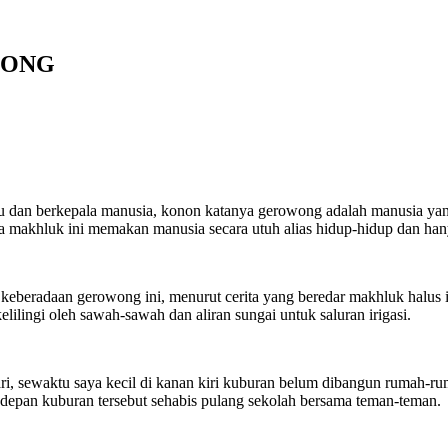
WONG
 dan berkepala manusia, konon katanya gerowong adalah manusia yan
a makhluk ini memakan manusia secara utuh alias hidup-hidup dan han
keberadaan gerowong ini, menurut cerita yang beredar makhluk halus 
kelilingi oleh sawah-sawah dan aliran sungai untuk saluran irigasi.
 hari, sewaktu saya kecil di kanan kiri kuburan belum dibangun rumah
di depan kuburan tersebut sehabis pulang sekolah bersama teman-teman.