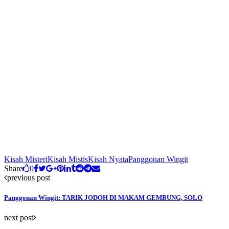
Kisah Misteri
Kisah Mistis
Kisah Nyata
Panggonan Wingit
Share
0
previous post
Panggonan Wingit: TARIK JODOH DI MAKAM GEMBUNG, SOLO
next post