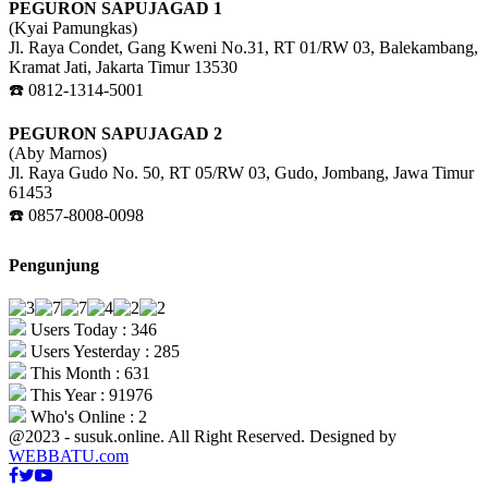
PEGURON SAPUJAGAD 1
(Kyai Pamungkas)
Jl. Raya Condet, Gang Kweni No.31, RT 01/RW 03, Balekambang,
Kramat Jati, Jakarta Timur 13530
☎️ 0812-1314-5001
PEGURON SAPUJAGAD 2
(Aby Marnos)
Jl. Raya Gudo No. 50, RT 05/RW 03, Gudo, Jombang, Jawa Timur
61453
☎️ 0857-8008-0098
Pengunjung
Users Today : 346
Users Yesterday : 285
This Month : 631
This Year : 91976
Who's Online : 2
@2023 - susuk.online. All Right Reserved. Designed by
WEBBATU.com
Facebook
Twitter
Youtube