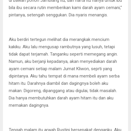
di bawah pohon Jamblang itu, dan harta itu hanya untuk ibu
bila ibu secara rutin memberikan kami darah ayam cemani,”
pintanya, setengah senggukan. Dia nyaris menangis.
Aku berdiri tertegun melihat dia merangkak mencium
kakiku. Aku lalu mengusap rambutnya yang lusuh, tetapi
tidak dapat terjamah. Tanganku seperti memegang angin.
Namun, aku berjanji kepadanya, akan menyediakan darah
ayam cemani setiap malam Jumat Kliwon, seprti yang
dipintanya. Aku tahu tempat di mana membeli ayam serba
hitam itu. Darahnya diambil dan dagingnya boleh aku
makan. Digoreng, dipanggang atau digulai, tidak masalah.
Dia hanya membutuhkan darah ayam hitam itu dan aku
memakan dagingnya.
Tengah malam itu arwah Rustini bersepakat denganku. Aku