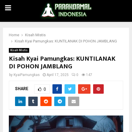
PRIMARY
MENU
Home
Kisah Mistis
Kisah Kyai Pamungkas: KUNTILANAK DI POHON JAMBLANG
Kisah Mistis
Kisah Kyai Pamungkas: KUNTILANAK
DI POHON JAMBLANG
by
KyaiPamungkas
April 17, 2025
0
147
SHARE
0