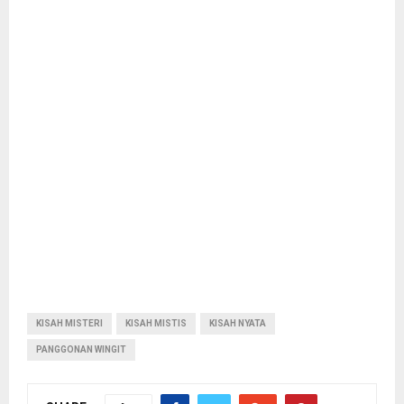
KISAH MISTERI
KISAH MISTIS
KISAH NYATA
PANGGONAN WINGIT