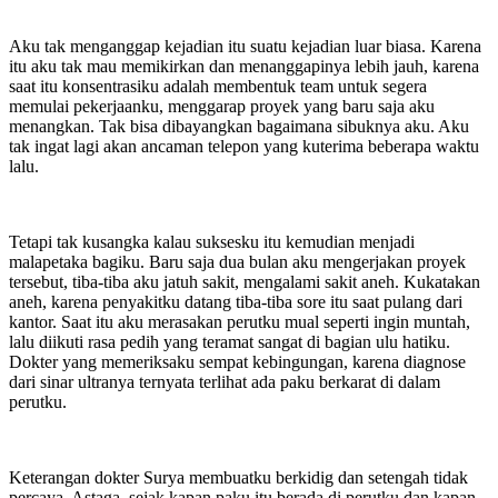
Aku tak menganggap kejadian itu suatu kejadian luar biasa. Karena
itu aku tak mau memikirkan dan menanggapinya lebih jauh, karena
saat itu konsentrasiku adalah membentuk team untuk segera
memulai pekerjaanku, menggarap proyek yang baru saja aku
menangkan. Tak bisa dibayangkan bagaimana sibuknya aku. Aku
tak ingat lagi akan ancaman telepon yang kuterima beberapa waktu
lalu.
Tetapi tak kusangka kalau suksesku itu kemudian menjadi
malapetaka bagiku. Baru saja dua bulan aku mengerjakan proyek
tersebut, tiba-tiba aku jatuh sakit, mengalami sakit aneh. Kukatakan
aneh, karena penyakitku datang tiba-tiba sore itu saat pulang dari
kantor. Saat itu aku merasakan perutku mual seperti ingin muntah,
lalu diikuti rasa pedih yang teramat sangat di bagian ulu hatiku.
Dokter yang memeriksaku sempat kebingungan, karena diagnose
dari sinar ultranya ternyata terlihat ada paku berkarat di dalam
perutku.
Keterangan dokter Surya membuatku berkidig dan setengah tidak
percaya. Astaga, sejak kapan paku itu berada di perutku dan kapan