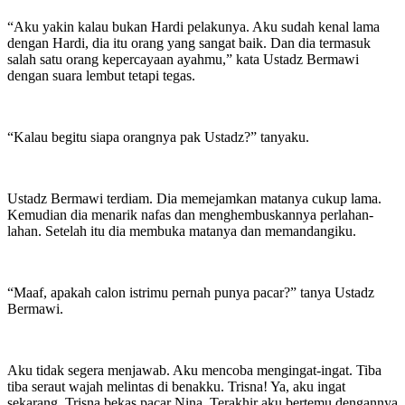
“Aku yakin kalau bukan Hardi pelakunya. Aku sudah kenal lama
dengan Hardi, dia itu orang yang sangat baik. Dan dia termasuk
salah satu orang kepercayaan ayahmu,” kata Ustadz Bermawi
dengan suara lembut tetapi tegas.
“Kalau begitu siapa orangnya pak Ustadz?” tanyaku.
Ustadz Bermawi terdiam. Dia memejamkan matanya cukup lama.
Kemudian dia menarik nafas dan menghembuskannya perlahan-
lahan. Setelah itu dia membuka matanya dan memandangiku.
“Maaf, apakah calon istrimu pernah punya pacar?” tanya Ustadz
Bermawi.
Aku tidak segera menjawab. Aku mencoba mengingat-ingat. Tiba
tiba seraut wajah melintas di benakku. Trisna! Ya, aku ingat
sekarang. Trisna bekas pacar Nina. Terakhir aku bertemu dengannya