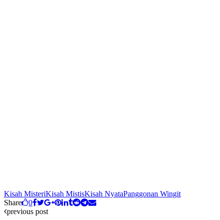
Kisah Misteri
Kisah Mistis
Kisah Nyata
Panggonan Wingit
Share
0
previous post