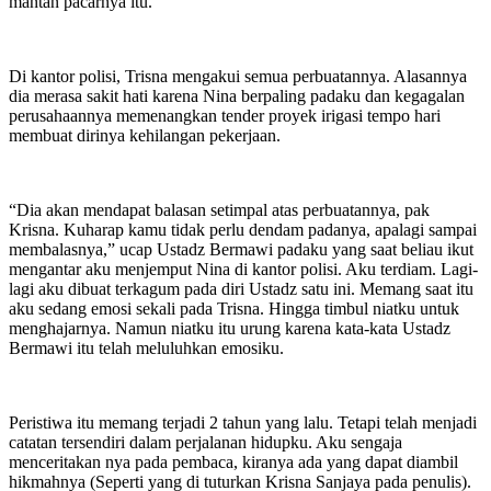
mantan pacarnya itu.
Di kantor polisi, Trisna mengakui semua perbuatannya. Alasannya
dia merasa sakit hati karena Nina berpaling padaku dan kegagalan
perusahaannya memenangkan tender proyek irigasi tempo hari
membuat dirinya kehilangan pekerjaan.
“Dia akan mendapat balasan setimpal atas perbuatannya, pak
Krisna. Kuharap kamu tidak perlu dendam padanya, apalagi sampai
membalasnya,” ucap Ustadz Bermawi padaku yang saat beliau ikut
mengantar aku menjemput Nina di kantor polisi. Aku terdiam. Lagi-
lagi aku dibuat terkagum pada diri Ustadz satu ini. Memang saat itu
aku sedang emosi sekali pada Trisna. Hingga timbul niatku untuk
menghajarnya. Namun niatku itu urung karena kata-kata Ustadz
Bermawi itu telah meluluhkan emosiku.
Peristiwa itu memang terjadi 2 tahun yang lalu. Tetapi telah menjadi
catatan tersendiri dalam perjalanan hidupku. Aku sengaja
menceritakan nya pada pembaca, kiranya ada yang dapat diambil
hikmahnya (Seperti yang di tuturkan Krisna Sanjaya pada penulis).