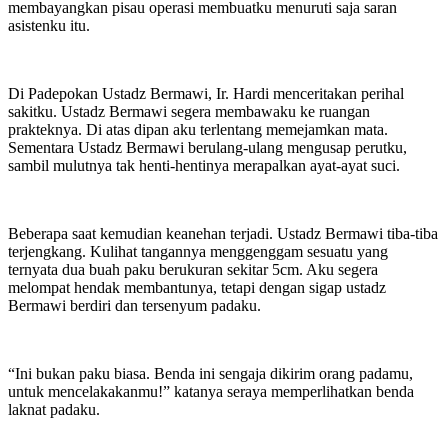
membayangkan pisau operasi membuatku menuruti saja saran
asistenku itu.
Di Padepokan Ustadz Bermawi, Ir. Hardi menceritakan perihal
sakitku. Ustadz Bermawi segera membawaku ke ruangan
prakteknya. Di atas dipan aku terlentang memejamkan mata.
Sementara Ustadz Bermawi berulang-ulang mengusap perutku,
sambil mulutnya tak henti-hentinya merapalkan ayat-ayat suci.
Beberapa saat kemudian keanehan terjadi. Ustadz Bermawi tiba-tiba
terjengkang. Kulihat tangannya menggenggam sesuatu yang
ternyata dua buah paku berukuran sekitar 5cm. Aku segera
melompat hendak membantunya, tetapi dengan sigap ustadz
Bermawi berdiri dan tersenyum padaku.
“Ini bukan paku biasa. Benda ini sengaja dikirim orang padamu,
untuk mencelakakanmu!” katanya seraya memperlihatkan benda
laknat padaku.