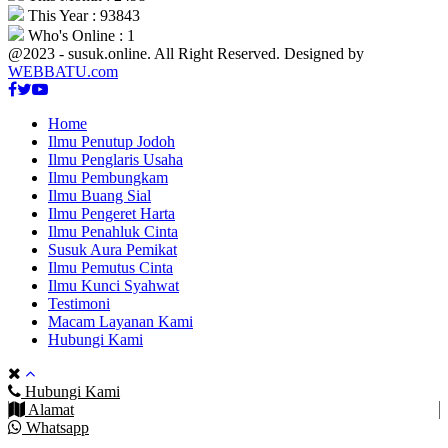
This Year : 93843
Who's Online : 1
@2023 - susuk.online. All Right Reserved. Designed by
WEBBATU.com
Facebook
Twitter
Youtube
Home
Ilmu Penutup Jodoh
Ilmu Penglaris Usaha
Ilmu Pembungkam
Ilmu Buang Sial
Ilmu Pengeret Harta
Ilmu Penahluk Cinta
Susuk Aura Pemikat
Ilmu Pemutus Cinta
Ilmu Kunci Syahwat
Testimoni
Macam Layanan Kami
Hubungi Kami
Hubungi Kami
Alamat
Whatsapp