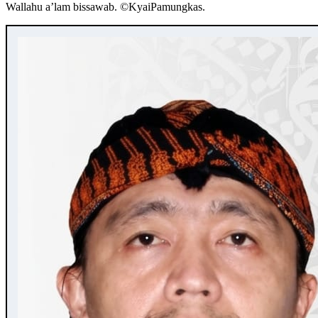
Wallahu a’lam bissawab. ©️KyaiPamungkas.