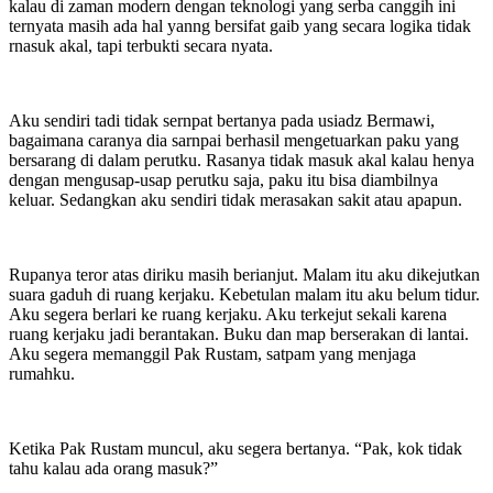
kalau di zaman modern dengan teknologi yang serba canggih ini
ternyata masih ada hal yanng bersifat gaib yang secara logika tidak
rnasuk akal, tapi terbukti secara nyata.
Aku sendiri tadi tidak sernpat bertanya pada usiadz Bermawi,
bagaimana caranya dia sarnpai berhasil mengetuarkan paku yang
bersarang di dalam perutku. Rasanya tidak masuk akal kalau henya
dengan mengusap-usap perutku saja, paku itu bisa diambilnya
keluar. Sedangkan aku sendiri tidak merasakan sakit atau apapun.
Rupanya teror atas diriku masih berianjut. Malam itu aku dikejutkan
suara gaduh di ruang kerjaku. Kebetulan malam itu aku belum tidur.
Aku segera berlari ke ruang kerjaku. Aku terkejut sekali karena
ruang kerjaku jadi berantakan. Buku dan map berserakan di lantai.
Aku segera memanggil Pak Rustam, satpam yang menjaga
rumahku.
Ketika Pak Rustam muncul, aku segera bertanya. “Pak, kok tidak
tahu kalau ada orang masuk?”