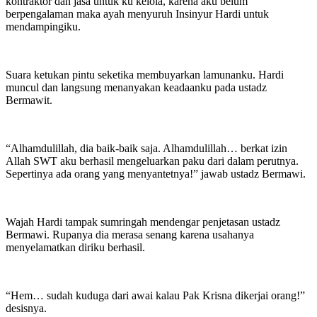
kontraktor dan jasa untuk ku kelola, karena aku belum
berpengalaman maka ayah menyuruh Insinyur Hardi untuk
mendampingiku.
Suara ketukan pintu seketika membuyarkan lamunanku. Hardi
muncul dan langsung menanyakan keadaanku pada ustadz
Bermawit.
“Alhamdulillah, dia baik-baik saja. Alhamdulillah… berkat izin
Allah SWT aku berhasil mengeluarkan paku dari dalam perutnya.
Sepertinya ada orang yang menyantetnya!” jawab ustadz Bermawi.
Wajah Hardi tampak sumringah mendengar penjetasan ustadz
Bermawi. Rupanya dia merasa senang karena usahanya
menyelamatkan diriku berhasil.
“Hem… sudah kuduga dari awai kalau Pak Krisna dikerjai orang!”
desisnya.