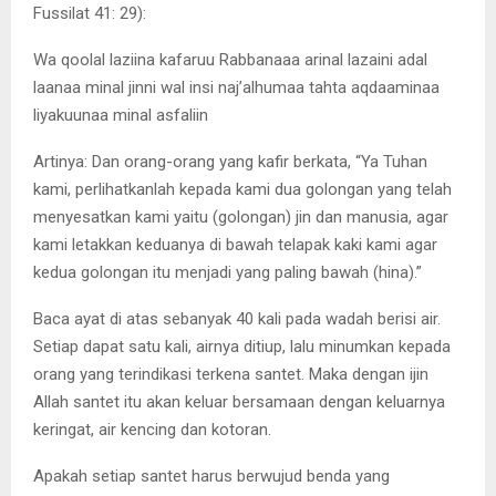
Fussilat 41: 29):
Wa qoolal laziina kafaruu Rabbanaaa arinal lazaini adal
laanaa minal jinni wal insi naj’alhumaa tahta aqdaaminaa
liyakuunaa minal asfaliin
Artinya: Dan orang-orang yang kafir berkata, “Ya Tuhan
kami, perlihatkanlah kepada kami dua golongan yang telah
menyesatkan kami yaitu (golongan) jin dan manusia, agar
kami letakkan keduanya di bawah telapak kaki kami agar
kedua golongan itu menjadi yang paling bawah (hina).”
Baca ayat di atas sebanyak 40 kali pada wadah berisi air.
Setiap dapat satu kali, airnya ditiup, lalu minumkan kepada
orang yang terindikasi terkena santet. Maka dengan ijin
Allah santet itu akan keluar bersamaan dengan keluarnya
keringat, air kencing dan kotoran.
Apakah setiap santet harus berwujud benda yang