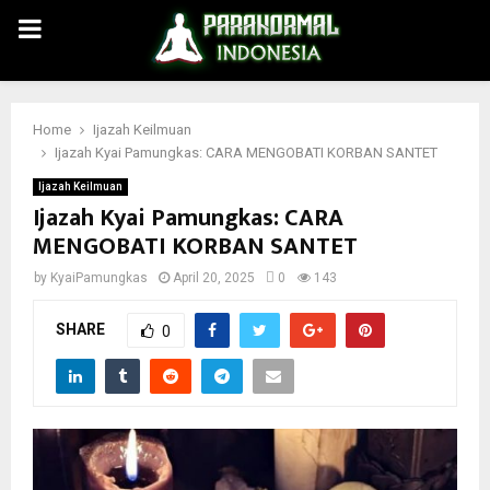
PRIMARY
MENU
Home
Ijazah Keilmuan
Ijazah Kyai Pamungkas: CARA MENGOBATI KORBAN SANTET
Ijazah Keilmuan
Ijazah Kyai Pamungkas: CARA
MENGOBATI KORBAN SANTET
by
KyaiPamungkas
April 20, 2025
0
143
SHARE
0