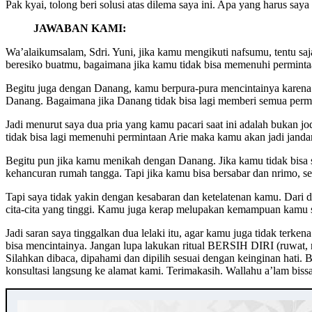
Pak kyai, tolong beri solusi atas dilema saya ini. Apa yang harus sa
JAWABAN KAMI:
Wa’alaikumsalam, Sdri. Yuni, jika kamu mengikuti nafsumu, tentu sa
beresiko buatmu, bagaimana jika kamu tidak bisa memenuhi permint
Begitu juga dengan Danang, kamu berpura-pura mencintainya karen
Danang. Bagaimana jika Danang tidak bisa lagi memberi semua per
Jadi menurut saya dua pria yang kamu pacari saat ini adalah bukan j
tidak bisa lagi memenuhi permintaan Arie maka kamu akan jadi janda
Begitu pun jika kamu menikah dengan Danang. Jika kamu tidak bisa
kehancuran rumah tangga. Tapi jika kamu bisa bersabar dan nrimo, s
Tapi saya tidak yakin dengan kesabaran dan ketelatenan kamu. Dari 
cita-cita yang tinggi. Kamu juga kerap melupakan kemampuan kamu se
Jadi saran saya tinggalkan dua lelaki itu, agar kamu juga tidak ter
bisa mencintainya. Jangan lupa lakukan ritual BERSIH DIRI (ruwat,
Silahkan dibaca, dipahami dan dipilih sesuai dengan keinginan hati. 
konsultasi langsung ke alamat kami. Terimakasih. Wallahu a’lam bis