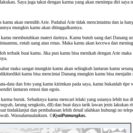
ya lakukan. Saya juga takut dengan karma yang akan menimpa diri saya 
ja kamu akan memilih Arie. Padahal Arie tidak mencintaimu dan ia ha
aannya mungkin kamu akan ditinggalkannya.
a kamu membutuhkan materi darinya. Kamu butuh uang dari Danang un
mintaanmu, entah uang atau emas. Maka kamu akan kecewa dan menin
odoh terbaik buat kamu. Jika pun kamu bisa menikah dengan Arie maka 
nya.
 sabar maka sangat mungkin kamu akan selingkuh lantaran kamu sesun
edikitsedikit kamu bisa mencintai Danang mungkin kamu bisa menjalin
data-data dan foto yang kamu kirimkan pada saya, kamu bukanlah tipe 
ndiri lantaran emosi dan egois.
kena karma buruk. Sebaiknya kamu mencari lelaki yang usianya lebih tua
 ruqyah, larung sengkolo, dll) dan buat daya tarik lawan jenis laku
Buat tindaklanjut dan pembahasan lebih detail silahkan hubungi no telep
sawab. Wassalamualaikum. ©️
KyaiPamungkas.