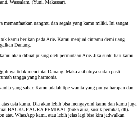
nanti. Wassalam. (Yuni, Makassar).
nya memanfaatkan uangmu dan segala yang kamu miliki. Ini sangat
tuk kamu berikan pada Arie. Kamu menjual cintamu demi uang
ggalkan Danang.
kamu akan dibuat pusing oleh permintaan Arie. Jika suatu hari kamu
gguhnya tidak mencintai Danang. Maka akibatnya sudah pasti
 rumah tangga yang harmonis.
wanita yang sabar. Kamu adalah tipe wanita yang punya harapan dan
 di atas usia kamu. Dia akan lebih bisa mengayomi kamu dan kamu juga
kan ritual BACKUP AURA PEMIKAT (buka aura, susuk pemikat, dll).
on atau WhasApp kami, atau lebih jelas lagi bisa kira jadwalkan