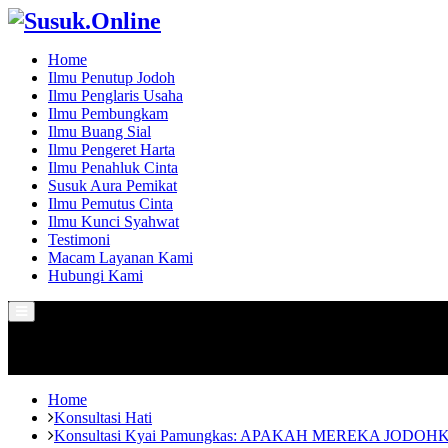
Home
Ilmu Penutup Jodoh
Ilmu Penglaris Usaha
Ilmu Pembungkam
Ilmu Buang Sial
Ilmu Pengeret Harta
Ilmu Penahluk Cinta
Susuk Aura Pemikat
Ilmu Pemutus Cinta
Ilmu Kunci Syahwat
Testimoni
Macam Layanan Kami
Hubungi Kami
Primary
Menu
Home
Konsultasi Hati
Konsultasi Kyai Pamungkas: APAKAH MEREKA JODOH