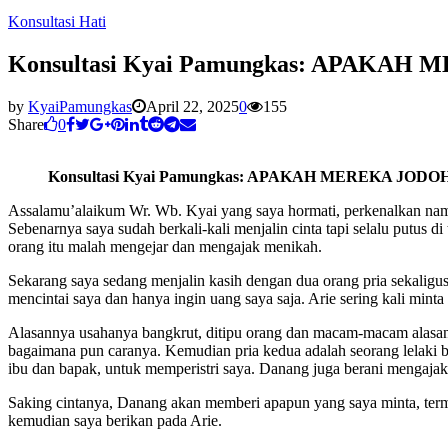
Konsultasi Hati
Konsultasi Kyai Pamungkas: APAKA
by
KyaiPamungkas
April 22, 2025
0
155
Share
0
Konsultasi Kyai Pamungkas: APAKAH MEREKA JOD
Assalamu’alaikum Wr. Wb. Kyai yang saya hormati, perkenalkan nama
Sebenarnya saya sudah berkali-kali menjalin cinta tapi selalu putus di
orang itu malah mengejar dan mengajak menikah.
Sekarang saya sedang menjalin kasih dengan dua orang pria sekaligus
mencintai saya dan hanya ingin uang saya saja. Arie sering kali minta
Alasannya usahanya bangkrut, ditipu orang dan macam-macam alasan 
bagaimana pun caranya. Kemudian pria kedua adalah seorang lelaki
ibu dan bapak, untuk memperistri saya. Danang juga berani mengaja
Saking cintanya, Danang akan memberi apapun yang saya minta, terma
kemudian saya berikan pada Arie.