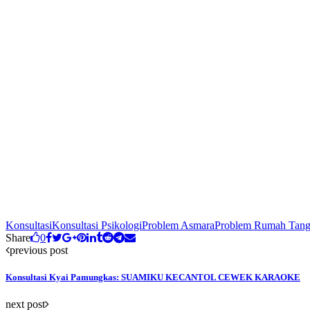
Konsultasi
Konsultasi Psikologi
Problem Asmara
Problem Rumah Tan
Share
0
previous post
Konsultasi Kyai Pamungkas: SUAMIKU KECANTOL CEWEK KARAOKE
next post