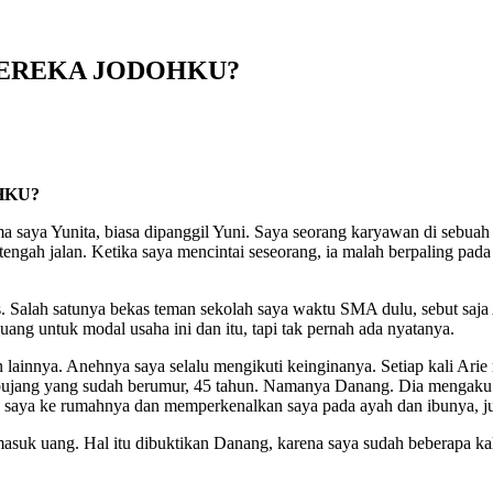
H MEREKA JODOHKU?
OHKU?
 saya Yunita, biasa dipanggil Yuni. Saya seorang karyawan di sebuah
 tengah jalan. Ketika saya mencintai seseorang, ia malah berpaling pada 
. Salah satunya bekas teman sekolah saya waktu SMA dulu, sebut saja 
 uang untuk modal usaha ini dan itu, tapi tak pernah ada nyatanya.
lainnya. Anehnya saya selalu mengikuti keinginanya. Setiap kali Ari
 bujang yang sudah berumur, 45 tahun. Namanya Danang. Dia mengaku s
k saya ke rumahnya dan memperkenalkan saya pada ayah dan ibunya, j
suk uang. Hal itu dibuktikan Danang, karena saya sudah beberapa kali 