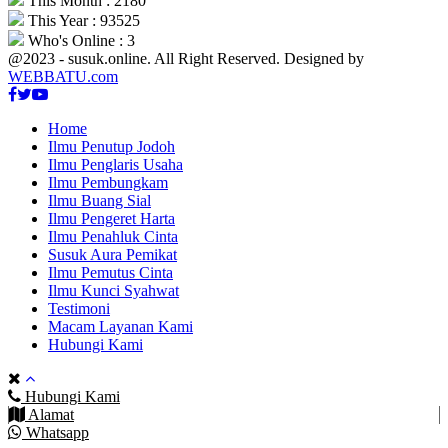
This Month : 2180
This Year : 93525
Who's Online : 3
@2023 - susuk.online. All Right Reserved. Designed by
WEBBATU.com
Facebook
Twitter
Youtube
Home
Ilmu Penutup Jodoh
Ilmu Penglaris Usaha
Ilmu Pembungkam
Ilmu Buang Sial
Ilmu Pengeret Harta
Ilmu Penahluk Cinta
Susuk Aura Pemikat
Ilmu Pemutus Cinta
Ilmu Kunci Syahwat
Testimoni
Macam Layanan Kami
Hubungi Kami
Hubungi Kami
Alamat
Whatsapp