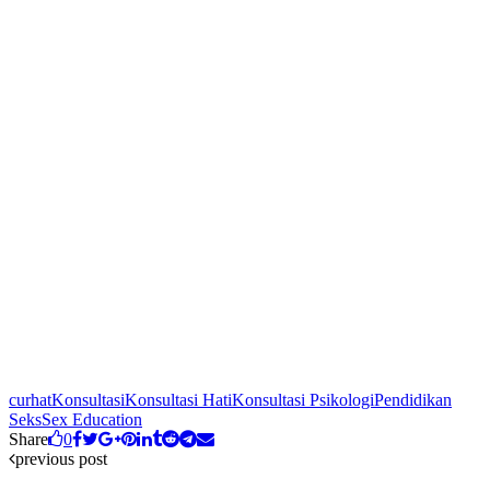
curhat
Konsultasi
Konsultasi Hati
Konsultasi Psikologi
Pendidikan
Seks
Sex Education
Share
0
previous post