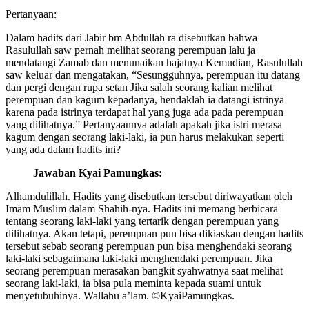
Pertanyaan:
Dalam hadits dari Jabir bm Abdullah ra disebutkan bahwa
Rasulullah saw pernah melihat seorang perempuan lalu ja
mendatangi Zamab dan menunaikan hajatnya Kemudian, Rasulullah
saw keluar dan mengatakan, “Sesungguhnya, perempuan itu datang
dan pergi dengan rupa setan Jika salah seorang kalian melihat
perempuan dan kagum kepadanya, hendaklah ia datangi istrinya
karena pada istrinya terdapat hal yang juga ada pada perempuan
yang dilihatnya.” Pertanyaannya adalah apakah jika istri merasa
kagum dengan seorang laki-laki, ia pun harus melakukan seperti
yang ada dalam hadits ini?
Jawaban Kyai Pamungkas:
Alhamdulillah. Hadits yang disebutkan tersebut diriwayatkan oleh
Imam Muslim dalam Shahih-nya. Hadits ini memang berbicara
tentang seorang laki-laki yang tertarik dengan perempuan yang
dilihatnya. Akan tetapi, perempuan pun bisa dikiaskan dengan hadits
tersebut sebab seorang perempuan pun bisa menghendaki seorang
laki-laki sebagaimana laki-laki menghendaki perempuan. Jika
seorang perempuan merasakan bangkit syahwatnya saat melihat
seorang laki-laki, ia bisa pula meminta kepada suami untuk
menyetubuhinya. Wallahu a’lam. ©️KyaiPamungkas.