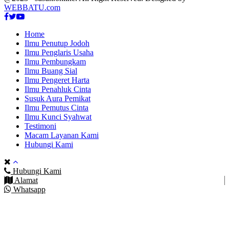
WEBBATU.com
Facebook
Twitter
Youtube
Home
Ilmu Penutup Jodoh
Ilmu Penglaris Usaha
Ilmu Pembungkam
Ilmu Buang Sial
Ilmu Pengeret Harta
Ilmu Penahluk Cinta
Susuk Aura Pemikat
Ilmu Pemutus Cinta
Ilmu Kunci Syahwat
Testimoni
Macam Layanan Kami
Hubungi Kami
Hubungi Kami
Alamat
Whatsapp