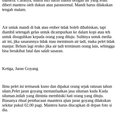
mantera. Caranya, suami istri harus mandi dengan air yang telah
diberi mantera oieh dukun atau paranormal. Mandi harus dilakukan
tengah malam.
Air untuk mandi di bak atau ember tidak boleh dihabiskan, tapi
diambil setengah gelas untuk dicampurkan ke dalam kopi atau teh
untuk disuguhkan kepada orang yang dituju. Sulitnya untuk media
air ini, jika sasarannya tidak mau meminum air tadi, maka pelet tidak
manjur. Belum lagi resiko jika air tadi terminum orang lain, sehingga
bisa berakibat fatal dan salah sasaran.
Ketiga, Jaran Goyang
Ilmu pelet ini termasuk kuno dan dipakai orang sejak ratusan tahun
silam.Pelet jaran goyang memanfaatkan jasa siluman kuda Kuda
siluman.inilah yang diminta membisiki hati orang yang dituju.
Biasanya ritual pembacaan maantera ajian jaran goyang dilakukan
sekitar pukul 02.00 pagi. Mantera harus diucapkan di depan foto si
dia.