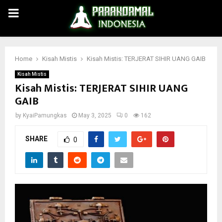
PRIMARY
MENU
Home
Kisah Mistis
Kisah Mistis: TERJERAT SIHIR UANG GAIB
Kisah Mistis
Kisah Mistis: TERJERAT SIHIR UANG
GAIB
by
KyaiPamungkas
May 3, 2025
0
162
SHARE
0