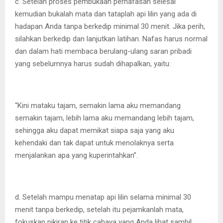
c. Setelah proses pembukaan pernafasan selesai
kemudian bukalah mata dan tataplah api lilin yang ada di
hadapan Anda tanpa berkedip minimal 30 menit. Jika perih,
silahkan berkedip dan lanjutkan latihan. Nafas harus normal
dan dalam hati membaca berulang-ulang saran pribadi
yang sebelumnya harus sudah dihapalkan, yaitu:
“Kini mataku tajam, semakin lama aku memandang
semakin tajam, lebih lama aku memandang lebih tajam,
sehingga aku dapat memikat siapa saja yang aku
kehendaki dan tak dapat untuk menolaknya serta
menjalankan apa yang kuperintahkan”.
d. Setelah mampu menatap api lilin selama minimal 30
menit tanpa berkedip, setelah itu pejamkanlah mata,
fokuskan pikiran ke titik cahaya yang Anda lihat sambil