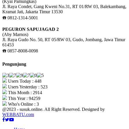
(Kyai Pamungkas)
Jl. Raya Condet, Gang Kweni No.31, RT 01/RW 03, Balekambang,
Kramat Jati, Jakarta Timur 13530
☎️ 0812-1314-5001
PEGURON SAPUJAGAD 2
(Aby Marnos)
Jl. Raya Gudo No. 50, RT 05/RW 03, Gudo, Jombang, Jawa Timur
61453
☎️ 0857-8008-0098
Pengunjung
Users Today : 448
Users Yesterday : 523
This Month : 2914
This Year : 94259
Who's Online : 3
@2023 - susuk.online. All Right Reserved. Designed by
WEBBATU.com
Facebook
Twitter
Youtube