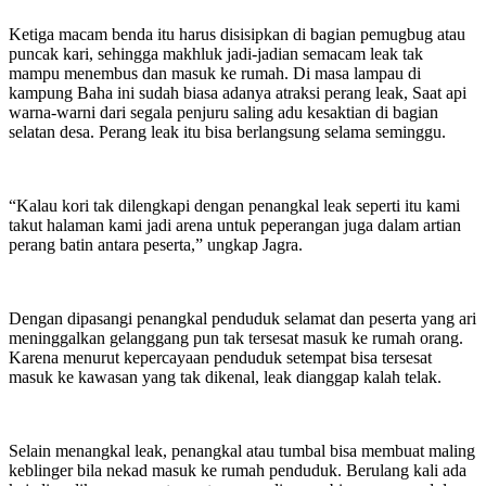
Ketiga macam benda itu harus disisipkan di bagian pemugbug atau
puncak kari, sehingga makhluk jadi-jadian semacam leak tak
mampu menembus dan masuk ke rumah. Di masa lampau di
kampung Baha ini sudah biasa adanya atraksi perang leak, Saat api
warna-warni dari segala penjuru saling adu kesaktian di bagian
selatan desa. Perang leak itu bisa berlangsung selama seminggu.
“Kalau kori tak dilengkapi dengan penangkal leak seperti itu kami
takut halaman kami jadi arena untuk peperangan juga dalam artian
perang batin antara peserta,” ungkap Jagra.
Dengan dipasangi penangkal penduduk selamat dan peserta yang ari
meninggalkan gelanggang pun tak tersesat masuk ke rumah orang.
Karena menurut kepercayaan penduduk setempat bisa tersesat
masuk ke kawasan yang tak dikenal, leak dianggap kalah telak.
Selain menangkal leak, penangkal atau tumbal bisa membuat maling
keblinger bila nekad masuk ke rumah penduduk. Berulang kali ada