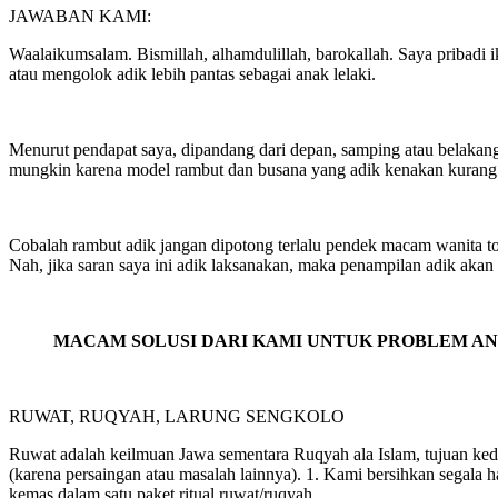
JAWABAN KAMI:
Waalaikumsalam. Bismillah, alhamdulillah, barokallah. Saya pribadi 
atau mengolok adik lebih pantas sebagai anak lelaki.
Menurut pendapat saya, dipandang dari depan, samping atau belakang
mungkin karena model rambut dan busana yang adik kenakan kurang 
Cobalah rambut adik jangan dipotong terlalu pendek macam wanita tom
Nah, jika saran saya ini adik laksanakan, maka penampilan adik aka
MACAM SOLUSI DARI KAMI UNTUK PROBLEM AN
RUWAT, RUQYAH, LARUNG SENGKOLO
Ruwat adalah keilmuan Jawa sementara Ruqyah ala Islam, tujuan kedua
(karena persaingan atau masalah lainnya). 1. Kami bersihkan segala h
kemas dalam satu paket ritual ruwat/ruqyah.