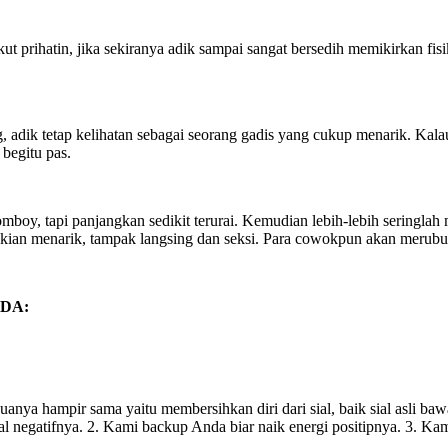
ikut prihatin, jika sekiranya adik sampai sangat bersedih memikirkan
, adik tetap kelihatan sebagai seorang gadis yang cukup menarik. Kala
begitu pas.
boy, tapi panjangkan sedikit terurai. Kemudian lebih-lebih seringlah
n kian menarik, tampak langsing dan seksi. Para cowokpun akan merubu
DA:
nya hampir sama yaitu membersihkan diri dari sial, baik sial asli ba
al negatifnya. 2. Kami backup Anda biar naik energi positipnya. 3. Kam