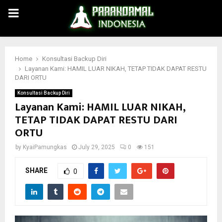
PRIMARY
MENU
Home
Konsultasi Backup Diri
Layanan Kami: HAMIL LUAR NIKAH, TETAP TIDAK DAPAT RESTU
DARI ORTU
Konsultasi Backup Diri
Layanan Kami: HAMIL LUAR NIKAH,
TETAP TIDAK DAPAT RESTU DARI
ORTU
by
KyaiPamungkas
July 29, 2025
0
151
SHARE
0