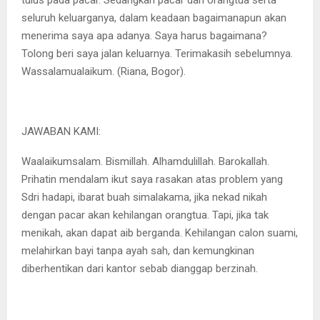
tulus pada pacar. Sedangkan pacar dan orangtua serta
seluruh keluarganya, dalam keadaan bagaimanapun akan
menerima saya apa adanya. Saya harus bagaimana?
Tolong beri saya jalan keluarnya. Terimakasih sebelumnya.
Wassalamualaikum. (Riana, Bogor).
JAWABAN KAMI:
Waalaikumsalam. Bismillah. Alhamdulillah. Barokallah.
Prihatin mendalam ikut saya rasakan atas problem yang
Sdri hadapi, ibarat buah simalakama, jika nekad nikah
dengan pacar akan kehilangan orangtua. Tapi, jika tak
menikah, akan dapat aib berganda. Kehilangan calon suami,
melahirkan bayi tanpa ayah sah, dan kemungkinan
diberhentikan dari kantor sebab dianggap berzinah.