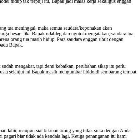
del hidup tak terpuji itu, Bapak jadi malas kerja sekaligus enggan
 orang tua meninggal, maka semua saudara/keponakan akan
arga besar. Jika Bapak ndableg dan ngotot mengatakan, saudara tua
rena orang tua masih hidup. Para saudara enggan ribut dengan
 pada Bapak.
u sudah mengakar, tapi demi kebaikan, perubahan sikap itu perlu
sia selanjut ini Bapak masih mengumbar libido di sembarang tempat.
waan lahir, maupun sial bikinan orang yang tidak suka dengan Anda
i pagari biar tidak ada kendala lagi. Ketiga penanganan itu kami