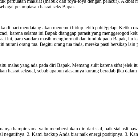
untuk perbuatan maksiat (mabuk dan foya-foya dengan pelacur). Akibat mo
sebagai pelampiasan hasrat seks Bapak.
 maka di hari mendatang akan menemui hidup lebih pahit/gelap. Ketika
aci, karena selama ini Bapak dianggap parasit yang menggerogoti kelu
at ini, para saudara masih menghormati dan tunduk pada Bapak, itu ka
 nurani orang tua. Begitu orang tua tiada, mereka pasti bersikap lain
itu malas yang ada pada diri Bapak. Memang sulit karena sifat jelek it
hasrat seksual, sebab apapun alasannya kurang beradab jika dalam u
nya hampir sama yaitu membersihkan diri dari sial, baik sial asli ba
al negatifnya. 2. Kami backup Anda biar naik energi positipnya. 3. Kam