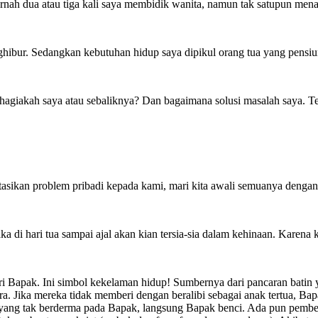
ernah dua atau tiga kali saya membidik wanita, namun tak satupun men
ghibur. Sedangkan kebutuhan hidup saya dipikul orang tua yang pensi
 Bahagiakah saya atau sebaliknya? Dan bagaimana solusi masalah sa
asikan problem pribadi kepada kami, mari kita awali semuanya dengan
 di hari tua sampai ajal akan kian tersia-sia dalam kehinaan. Karena kes
i Bapak. Ini simbol kekelaman hidup! Sumbernya dari pancaran batin ya
dara. Jika mereka tidak memberi dengan beralibi sebagai anak tertua
yang tak berderma pada Bapak, langsung Bapak benci. Ada pun pember