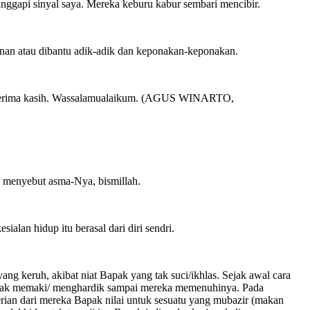
anggapi sinyal saya. Mereka keburu kabur sembari mencibir.
unan atau dibantu adik-adik dan keponakan-keponakan.
ya. Terima kasih. Wassalamualaikum. (AGUS WINARTO,
 menyebut asma-Nya, bismillah.
ialan hidup itu berasal dari diri sendri.
ng keruh, akibat niat Bapak yang tak suci/ikhlas. Sejak awal cara
, Bapak memaki/ menghardik sampai mereka memenuhinya. Pada
ian dari mereka Bapak nilai untuk sesuatu yang mubazir (makan