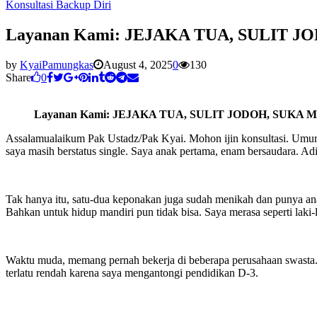
Konsultasi Backup Diri
Layanan Kami: JEJAKA TUA, SULIT 
by
KyaiPamungkas
August 4, 2025
0
130
Share
0
Layanan Kami: JEJAKA TUA, SULIT JODOH, SUKA
Assalamualaikum Pak Ustadz/Pak Kyai. Mohon ijin konsultasi. Umur sa
saya masih berstatus single. Saya anak pertama, enam bersaudara. A
Tak hanya itu, satu-dua keponakan juga sudah menikah dan punya an
Bahkan untuk hidup mandiri pun tidak bisa. Saya merasa seperti laki
Waktu muda, memang pernah bekerja di beberapa perusahaan swasta. T
terlatu rendah karena saya mengantongi pendidikan D-3.