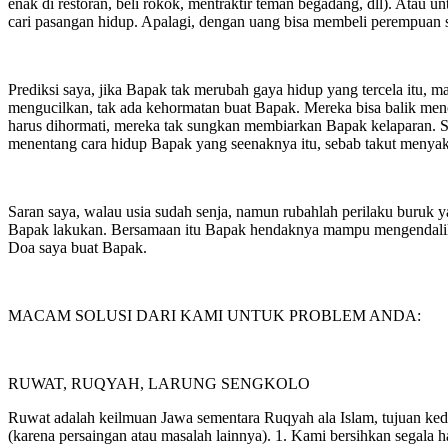
enak di restoran, beli rokok, mentraktir teman begadang, dll). Atau 
cari pasangan hidup. Apalagi, dengan uang bisa membeli perempuan 
Prediksi saya, jika Bapak tak merubah gaya hidup yang tercela itu,
mengucilkan, tak ada kehormatan buat Bapak. Mereka bisa balik menc
harus dihormati, mereka tak sungkan membiarkan Bapak kelaparan. Sa
menentang cara hidup Bapak yang seenaknya itu, sebab takut menyakiti
Saran saya, walau usia sudah senja, namun rubahlah perilaku buruk ya
Bapak lakukan. Bersamaan itu Bapak hendaknya mampu mengendalikan 
Doa saya buat Bapak.
MACAM SOLUSI DARI KAMI UNTUK PROBLEM ANDA:
RUWAT, RUQYAH, LARUNG SENGKOLO
Ruwat adalah keilmuan Jawa sementara Ruqyah ala Islam, tujuan kedua
(karena persaingan atau masalah lainnya). 1. Kami bersihkan segala h