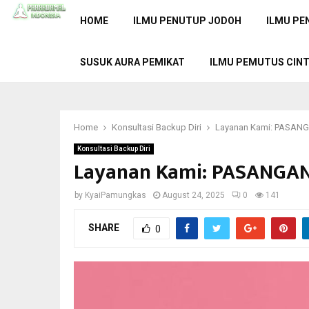
HOME
ILMU PENUTUP JODOH
ILMU PE
SUSUK AURA PEMIKAT
ILMU PEMUTUS CIN
Home
Konsultasi Backup Diri
Layanan Kami: PASAN
Konsultasi Backup Diri
Layanan Kami: PASANGA
by
KyaiPamungkas
August 24, 2025
0
141
SHARE
0