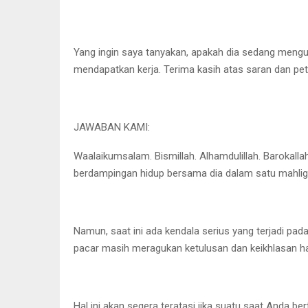
Yang ingin saya tanyakan, apakah dia sedang mengu
mendapatkan kerja. Terima kasih atas saran dan petun
JAWABAN KAMI:
Waalaikumsalam. Bismillah. Alhamdulillah. Barokal
berdampingan hidup bersama dia dalam satu mahlig
Namun, saat ini ada kendala serius yang terjadi pa
pacar masih meragukan ketulusan dan keikhlasan ha
Hal ini akan segera teratasi jika suatu saat Anda b