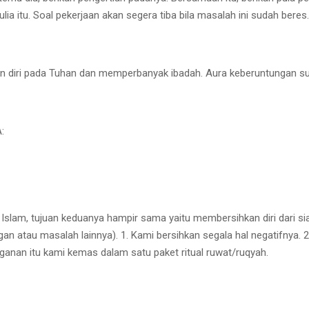
a itu. Soal pekerjaan akan segera tiba bila masalah ini sudah beres.
kan diri pada Tuhan dan memperbanyak ibadah. Aura keberuntungan s
:
am, tujuan keduanya hampir sama yaitu membersihkan diri dari sial, b
n atau masalah lainnya). 1. Kami bersihkan segala hal negatifnya. 2.
anganan itu kami kemas dalam satu paket ritual ruwat/ruqyah.