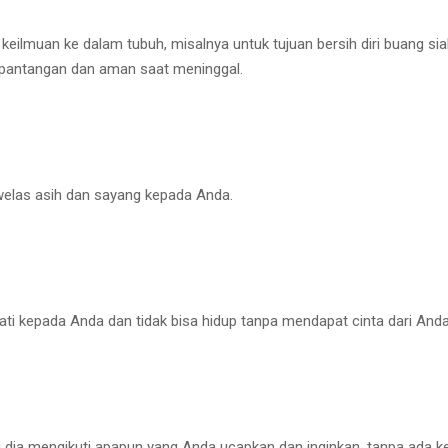
lmuan ke dalam tubuh, misalnya untuk tujuan bersih diri buang sial,
pantangan dan aman saat meninggal.
welas asih dan sayang kepada Anda.
ati kepada Anda dan tidak bisa hidup tanpa mendapat cinta dari Anda
dia mengikuti apapun yang Anda ucapkan dan inginkan, tanpa ada