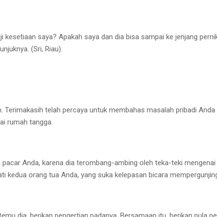
ji kesetiaan saya? Apakah saya dan dia bisa sampai ke jenjang per
juknya. (Sri, Riau).
lah. Terimakasih telah percaya untuk membahas masalah pribadi Anda
ai rumah tangga.
da pacar Anda, karena dia terombang-ambing oleh teka-teki mengenai
ti kedua orang tua Anda, yang suka kelepasan bicara mempergunjing
ertemu dia, berikan pengertian padanya. Bersamaan itu, berikan pula 