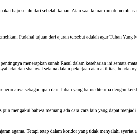
memakai baju selalu dari sebelah kanan. Atau saat keluar rumah membia
meremehkan. Padahal tujuan dari ajaran tersebut adalah agar Tuhan Yan
n pentingnya menerapkan sunah Rasul dalam keseharian ini semata-mata
ahadat dan shalawat selama dalam pekerjaan atau aktifitas, hendaknya
p menerimanya sebagai ujian dari Tuhan yang harus diterima dengan keik
 pun mengakui bahwa memang ada cara-cara lain yang dapat menjadi be
aran agama. Tetapi tetap dalam koridor yang tidak menyalahi syariat 