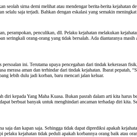
an seolah sirna demi melihat atau mendengar berita-berita kejahatan 
an selalu saja terjadi. Bahkan dengan eskalasi yang semakin meningkat
uhan, perampokan, penculikan, dll. Pelaku kejahatan melakukan kejahat
rban seringkali orang-orang yang tidak bersalah. Ada diantaranya masih
s persoalan ini. Terutama upaya pencegahan dari tindak kekerasan fi
iasa merasa aman dan terhindar dari tindak kejahatan. Ibarat pepatah, 
bang lebih dulu jadi korban, baru mencari jalan keluar.
rah diri kepada Yang Maha Kuasa. Bukan pasrah dalam arti kita harus 
dapat berbuat banyak untuk menghindari ancaman terhadap diri kita. Seb
a saja dan kapan saja. Sehingga tidak dapat diprediksi apakah kejahata
api pelaku kejahatan tidak peduli apakah korbannya orang baik atau ora