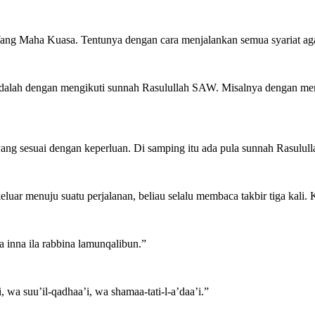
Yang Maha Kuasa. Tentunya dengan cara menjalankan semua syariat agam
n adalah dengan mengikuti sunnah Rasulullah SAW. Misalnya dengan m
g sesuai dengan keperluan. Di samping itu ada pula sunnah Rasulullah
eluar menuju suatu perjalanan, beliau selalu membaca takbir tiga kali
 inna ila rabbina lamunqalibun.”
 wa suu’il-qadhaa’i, wa shamaa-tati-l-a’daa’i.”