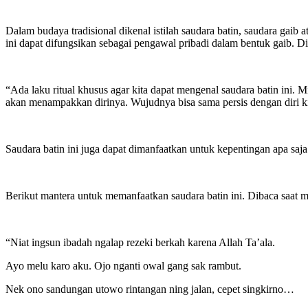
Dalam budaya tradisional dikenal istilah saudara batin, saudara gai
ini dapat difungsikan sebagai pengawal pribadi dalam bentuk gaib. Di
“Ada laku ritual khusus agar kita dapat mengenal saudara batin ini. 
akan menampakkan dirinya. Wujudnya bisa sama persis dengan diri ki
Saudara batin ini juga dapat dimanfaatkan untuk kepentingan apa saja 
Berikut mantera untuk memanfaatkan saudara batin ini. Dibaca saat 
“Niat ingsun ibadah ngalap rezeki berkah karena Allah Ta’ala.
Ayo melu karo aku. Ojo nganti owal gang sak rambut.
Nek ono sandungan utowo rintangan ning jalan, cepet singkirno…