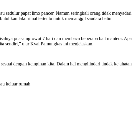
b atau sedulur papat limo pancer. Namun seringkali orang tidak menyada
butuhkan laku ritual tertentu untuk memanggil saudara batin.
Misalnya puasa ngrowot 7 hari dan membaca beberapa bait mantera. Apabi
ta sendiri,” ujar Kyai Pamungkas ini menjelaskan.
sesuai dengan keinginan kita. Dalam hal menghindari tindak kejahatan, 
mau keluar rumah.