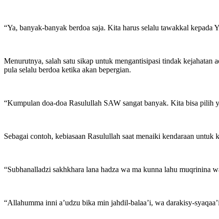
“Ya, banyak-banyak berdoa saja. Kita harus selalu tawakkal kepada 
Menurutnya, salah satu sikap untuk mengantisipasi tindak kejahata
pula selalu berdoa ketika akan bepergian.
“Kumpulan doa-doa Rasulullah SAW sangat banyak. Kita bisa pilih yan
Sebagai contoh, kebiasaan Rasulullah saat menaiki kendaraan untuk k
“Subhanalladzi sakhkhara lana hadza wa ma kunna lahu muqrinina wa
“Allahumma inni a’udzu bika min jahdil-balaa’i, wa darakisy-syaqaa’i,