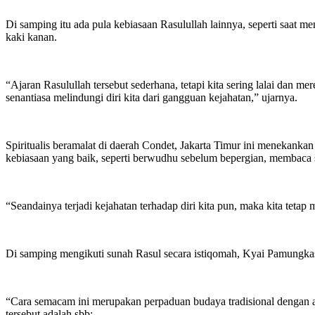
Di samping itu ada pula kebiasaan Rasulullah lainnya, seperti saat 
kaki kanan.
“Ajaran Rasulullah tersebut sederhana, tetapi kita sering lalai dan 
senantiasa melindungi diri kita dari gangguan kejahatan,” ujarnya.
Spiritualis beramalat di daerah Condet, Jakarta Timur ini menekanka
kebiasaan yang baik, seperti berwudhu sebelum bepergian, membaca sy
“Seandainya terjadi kejahatan terhadap diri kita pun, maka kita teta
Di samping mengikuti sunah Rasul secara istiqomah, Kyai Pamungkas
“Cara semacam ini merupakan perpaduan budaya tradisional dengan aj
tersebut adalah sbb: