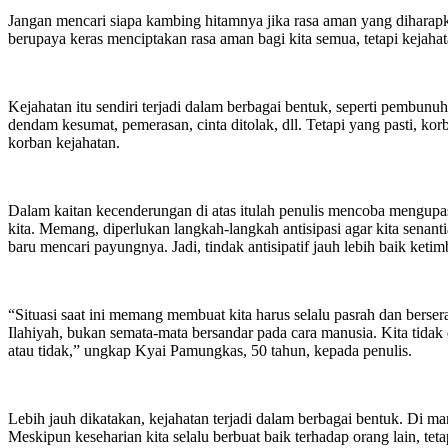
Jangan mencari siapa kambing hitamnya jika rasa aman yang diharapk
berupaya keras menciptakan rasa aman bagi kita semua, tetapi kejahat
Kejahatan itu sendiri terjadi dalam berbagai bentuk, seperti pembun
dendam kesumat, pemerasan, cinta ditolak, dll. Tetapi yang pasti, ko
korban kejahatan.
Dalam kaitan kecenderungan di atas itulah penulis mencoba mengupa
kita. Memang, diperlukan langkah-langkah antisipasi agar kita senant
baru mencari payungnya. Jadi, tindak antisipatif jauh lebih baik ketim
“Situasi saat ini memang membuat kita harus selalu pasrah dan berse
Ilahiyah, bukan semata-mata bersandar pada cara manusia. Kita tidak 
atau tidak,” ungkap Kyai Pamungkas, 50 tahun, kepada penulis.
Lebih jauh dikatakan, kejahatan terjadi dalam berbagai bentuk. Di man
Meskipun keseharian kita selalu berbuat baik terhadap orang lain, tet