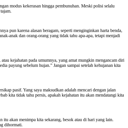
dengan modus kekerasan hingga pembunuhan. Meski polisi selalu
 tajam.
annya pun karena alasan beragam, seperti menginginkan harta benda,
 anak-anak dan orang-orang yang tidak tahu apa-apa, tetapi menjadi
sik, atau kejahatan pada umumnya, yang amat mungkin mengancam diri
“Sedia payung sebelum hujan.” Jangan sampai setelah kehujanan kita
bersikap pasif. Yang saya maksudkan adalah mencari dengan jalan
ab kita tidak tahu persis, apakah kejahatan itu akan mendatangi kita
n itu akan menimpa kita sekarang, besok atau di hari yang lain.
ng dihormati.