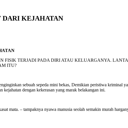
T DARI KEJAHATAN
AHATAN
ISIK TERJADI PADA DIRI ATAU KELUARGANYA. LANTA
M ITU?
inkan sebuah sepeda mini bekas, Demikian peristiwa kriminal yang be
aian kejahatan dengan kekerasan yang marak belakangan ini.
sat mata. – tampaknya nyawa manusia seolah semakin murah harganya d