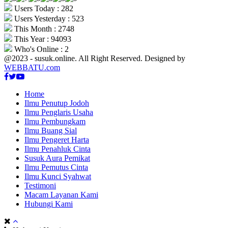
Users Today : 282
Users Yesterday : 523
This Month : 2748
This Year : 94093
Who's Online : 2
@2023 - susuk.online. All Right Reserved. Designed by
WEBBATU.com
Facebook
Twitter
Youtube
Home
Ilmu Penutup Jodoh
Ilmu Penglaris Usaha
Ilmu Pembungkam
Ilmu Buang Sial
Ilmu Pengeret Harta
Ilmu Penahluk Cinta
Susuk Aura Pemikat
Ilmu Pemutus Cinta
Ilmu Kunci Syahwat
Testimoni
Macam Layanan Kami
Hubungi Kami