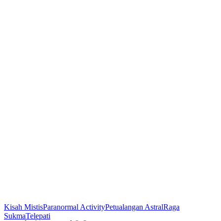
Kisah Mistis
Paranormal Activity
Petualangan Astral
Raga
Sukma
Telepati