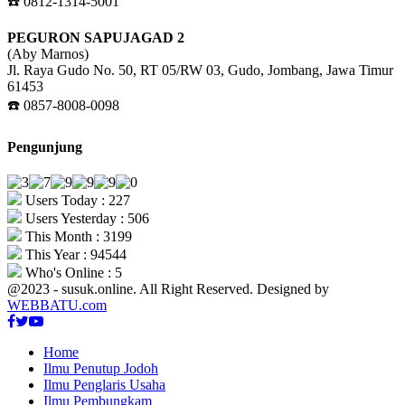
☎️ 0812-1314-5001
PEGURON SAPUJAGAD 2
(Aby Marnos)
Jl. Raya Gudo No. 50, RT 05/RW 03, Gudo, Jombang, Jawa Timur
61453
☎️ 0857-8008-0098
Pengunjung
Users Today : 227
Users Yesterday : 506
This Month : 3199
This Year : 94544
Who's Online : 5
@2023 - susuk.online. All Right Reserved. Designed by
WEBBATU.com
Facebook
Twitter
Youtube
Home
Ilmu Penutup Jodoh
Ilmu Penglaris Usaha
Ilmu Pembungkam