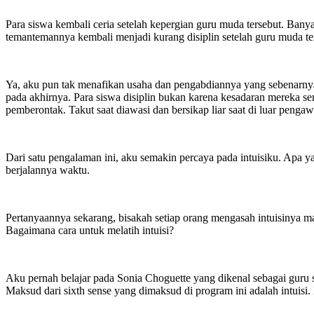
Para siswa kembali ceria setelah kepergian guru muda tersebut. Ba
temantemannya kembali menjadi kurang disiplin setelah guru muda te
Ya, aku pun tak menafikan usaha dan pengabdiannya yang sebenarnya
pada akhirnya. Para siswa disiplin bukan karena kesadaran mereka sen
pemberontak. Takut saat diawasi dan bersikap liar saat di luar penga
Dari satu pengalaman ini, aku semakin percaya pada intuisiku. Apa y
berjalannya waktu.
Pertanyaannya sekarang, bisakah setiap orang mengasah intuisinya masi
Bagaimana cara untuk melatih intuisi?
Aku pernah belajar pada Sonia Choguette yang dikenal sebagai guru s
Maksud dari sixth sense yang dimaksud di program ini adalah intuisi