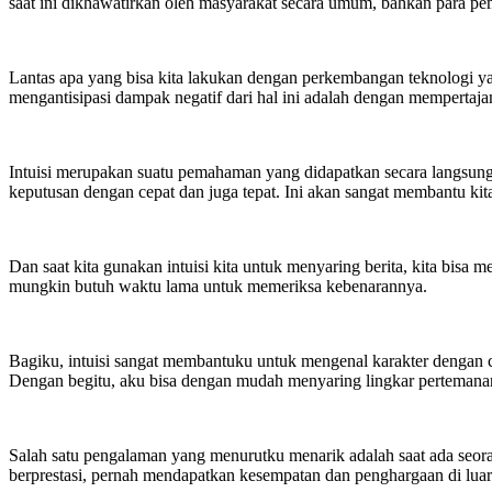
saat ini dikhawatirkan oleh masyarakat secara umum, bahkan para pe
Lantas apa yang bisa kita lakukan dengan perkembangan teknologi yang
mengantisipasi dampak negatif dari hal ini adalah dengan mempertajam 
Intuisi merupakan suatu pemahaman yang didapatkan secara langsung,
keputusan dengan cepat dan juga tepat. Ini akan sangat membantu kita
Dan saat kita gunakan intuisi kita untuk menyaring berita, kita bi
mungkin butuh waktu lama untuk memeriksa kebenarannya.
Bagiku, intuisi sangat membantuku untuk mengenal karakter dengan c
Dengan begitu, aku bisa dengan mudah menyaring lingkar pertemanan
Salah satu pengalaman yang menurutku menarik adalah saat ada seor
berprestasi, pernah mendapatkan kesempatan dan penghargaan di luar n