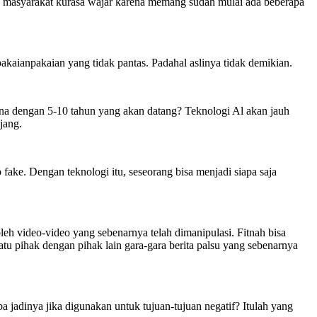
iran masyarakat kurasa wajar karena memang sudah mulai ada beberapa
kaianpakaian yang tidak pantas. Padahal aslinya tidak demikian.
na dengan 5-10 tahun yang akan datang? Teknologi Al akan jauh
jang.
ake. Dengan teknologi itu, seseorang bisa menjadi siapa saja
h video-video yang sebenarnya telah dimanipulasi. Fitnah bisa
tu pihak dengan pihak lain gara-gara berita palsu yang sebenarnya
jadinya jika digunakan untuk tujuan-tujuan negatif? Itulah yang