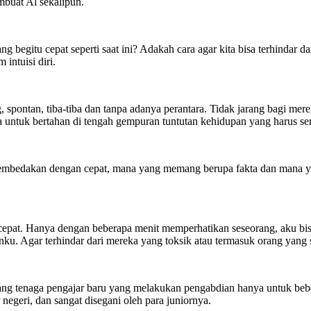
mbuat Al sekalipun.
 begitu cepat seperti saat ini? Adakah cara agar kita bisa terhindar d
intuisi diri.
 spontan, tiba-tiba dan tanpa adanya perantara. Tidak jarang bagi me
 untuk bertahan di tengah gempuran tuntutan kehidupan yang harus serba
sa membedakan dengan cepat, mana yang memang berupa fakta dan mana y
epat. Hanya dengan beberapa menit memperhatikan seseorang, aku bisa
ku. Agar terhindar dari mereka yang toksik atau termasuk orang yang
ang tenaga pengajar baru yang melakukan pengabdian hanya untuk beber
egeri, dan sangat disegani oleh para juniornya.