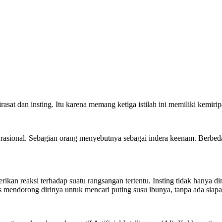
asat dan insting. Itu karena memang ketiga istilah ini memiliki kemiri
auan rasional. Sebagian orang menyebutnya sebagai indera keenam. Berbe
ikan reaksi terhadap suatu rangsangan tertentu. Insting tidak hanya d
leks mendorong dirinya untuk mencari puting susu ibunya, tanpa ada si