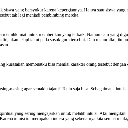
nyak siswa yang bersyukur karena kepergiannya. Hanya satu siswa yan
rsebut tak lagi menjadi pembimbing mereka.
 memiliki niat untuk memberikan yang terbaik. Namun cara yang digun
diri, akan tetapi takut pada sosok guru tersebut. Dan menurutku, itu b
wasan.
ang kurasakan membuatku bisa menilai karakter orang tersebut dengan 
ng-masing agar semakin tajam? Tentu saja bisa. Sebagaimana intuisi bisa
piritual yang sering mengajarkan untuk melatih intuisi. Aku mengikut
. Karena intuisi ini merupakan indera yang sebenarnya kita semua mili