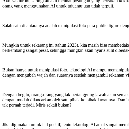
Akhir-akhir ini, seringkali aku melihat postingan yang berisikan ke
orang yang menggunakan Al untuk tujuantujuan tidak terpuji.
Salah satu di antaranya adalah manipulasi foto para public figure 
Mungkin untuk sekarang ini (tahun 2023), kita masih bisa membedak
berkembang sangat pesat, sehingga mungkin akan nyaris sulit dibeda
Bukan hanya untuk manipulasi foto, teknologi Al mampu memanipulasi
dengan mengubah wajah dan suaranya setelah mengambil rekaman vide
Dengan begitu, orang-orang yang tak bertanggung jawab akan semaki
dengan mudah dilancarkan oleh satu pihak ke pihak lawannya. Dan hal
tak pernah terjadi. Miris sekali bukan?
Jika digunakan untuk hal positif, tentu teknologi Al amat sangat m