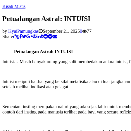
Kisah Mistis
Petualangan Astral: INTUISI
by
KyaiPamungkas
September 21, 2025
0
77
Share
0
Petualangan Astral: INTUISI
Intuisi… Masih banyak orang yang sulit membedakan antara intuisi, fir
Intuisi meliputi hal-hal yang bersifat metafisika atau di luar jangk
setelah melihat indikasi atau gelagat.
Sementara insting merupakan naluri yang ada sejak lahir untuk member
contoh dari insting pada manusia terlihat pada bayi yang secara ref