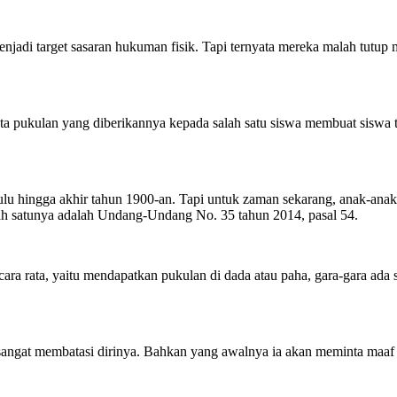
jadi target sasaran hukuman fisik. Tapi ternyata mereka malah tutup 
a pukulan yang diberikannya kepada salah satu siswa membuat siswa te
u hingga akhir tahun 1900-an. Tapi untuk zaman sekarang, anak-anak t
ah satunya adalah Undang-Undang No. 35 tahun 2014, pasal 54.
ara rata, yaitu mendapatkan pukulan di dada atau paha, gara-gara ada s
hat sangat membatasi dirinya. Bahkan yang awalnya ia akan meminta maa