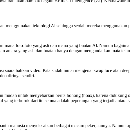
khawatiran akan dampak negatif Artificial Intelligence (Al). Kekhawat
dengan menggunakan teknologi Al sehingga seolah mereka menggunakan pa
an mana foto-foto yang asli dan mana yang buatan Al. Namun bagaima
kan antara yang asli dan buatan hanya dengan mengandalkan mata telan
 suara bahkan video. Kita sudah mulai mengenal swap face atau deep f
o dirinya sendiri.
n mudah untuk menyebarkan berita bohong (hoax), karena didukung ole
 yang terburuk dari itu semua adalah peperangan yang terjadi antara sa
embantu manusia menyelesaikan berbagai macam pekerjaannya. Namun apa 