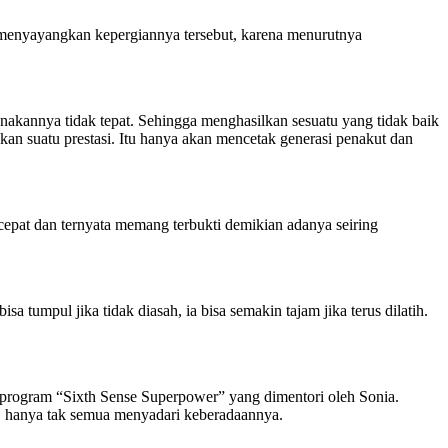
g menyayangkan kepergiannya tersebut, karena menurutnya
akannya tidak tepat. Sehingga menghasilkan sesuatu yang tidak baik
ukan suatu prestasi. Itu hanya akan mencetak generasi penakut dan
cepat dan ternyata memang terbukti demikian adanya seiring
 tumpul jika tidak diasah, ia bisa semakin tajam jika terus dilatih.
i program “Sixth Sense Superpower” yang dimentori oleh Sonia.
ki, hanya tak semua menyadari keberadaannya.