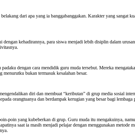
 belakang dari apa yang ia banggabanggakan. Karakter yang sangat kua
kui dengan kehadirannya, para siswa menjadi lebih disiplin dalam urusa
ivitasnya.
du padaku dengan cara mendidik guru muda tersebut. Mereka mengatak
g menurutku bukan termasuk kesalahan besar.
mengendalikan diri dan membuat “keributan” di grup media sosial inter
 kepada orangtuanya dan berdampak kerugian yang besar bagi lembaga 
oin-poin yang kubeberkan di grup. Guru muda itu mengakuinya, namun 
apatinya saat ia masih menjadi pelajar dengan menggunakan metode men
nya.