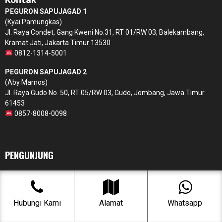
PEGURON SAPUJAGAD 1
(Kyai Pamungkas)
Jl. Raya Condet, Gang Kweni No.31, RT 01/RW 03, Balekambang,
Kramat Jati, Jakarta Timur 13530
0812-1314-5001
PEGURON SAPUJAGAD 2
(Aby Marnos)
Jl. Raya Gudo No. 50, RT 05/RW 03, Gudo, Jombang, Jawa Timur
61453
0857-8008-0098
PENGUNJUNG
Hubungi Kami
Alamat
Whatsapp
Users Today : 276
Users Yesterday : 523