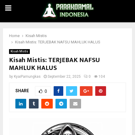
PRIMARY
MENU
Home
Kisah Mistis
Kisah Mistis: TERJEBAK NAFSU MAHLUK HALUS
Kisah Mistis
Kisah Mistis: TERJEBAK NAFSU
MAHLUK HALUS
by
KyaiPamungkas
September 22, 2025
0
104
SHARE
0