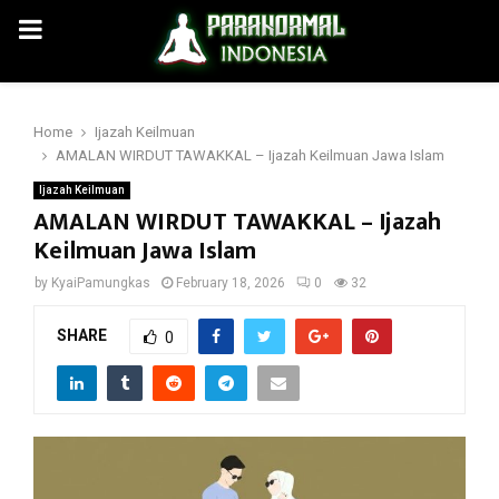
PRIMARY
MENU
Home
Ijazah Keilmuan
AMALAN WIRDUT TAWAKKAL – Ijazah Keilmuan Jawa Islam
Ijazah Keilmuan
AMALAN WIRDUT TAWAKKAL – Ijazah
Keilmuan Jawa Islam
by
KyaiPamungkas
February 18, 2026
0
32
SHARE
0