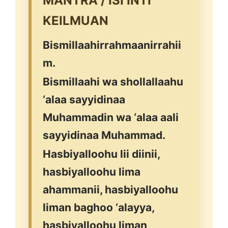
MANTRA / ISI INTI
KEILMUAN
Bismillaahirrahmaanirrahii
m.
Bismillaahi wa shollallaahu
‘alaa sayyidinaa
Muhammadin wa ‘alaa aali
sayyidinaa Muhammad.
Hasbiyalloohu lii diinii,
hasbiyalloohu lima
ahammanii, hasbiyalloohu
liman baghoo ‘alayya,
hasbiyalloohu liman