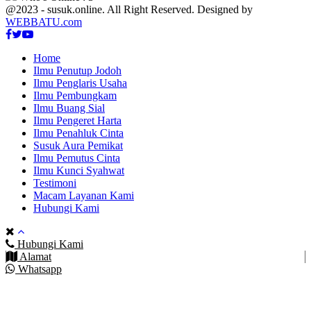
@2023 - susuk.online. All Right Reserved. Designed by
WEBBATU.com
Facebook
Twitter
Youtube
Home
Ilmu Penutup Jodoh
Ilmu Penglaris Usaha
Ilmu Pembungkam
Ilmu Buang Sial
Ilmu Pengeret Harta
Ilmu Penahluk Cinta
Susuk Aura Pemikat
Ilmu Pemutus Cinta
Ilmu Kunci Syahwat
Testimoni
Macam Layanan Kami
Hubungi Kami
Hubungi Kami
Alamat
Whatsapp