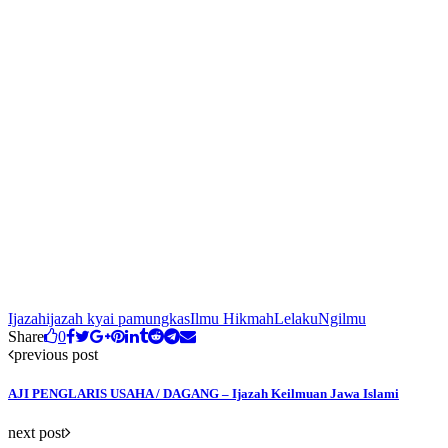
Ijazah
ijazah kyai pamungkas
Ilmu Hikmah
Lelaku
Ngilmu
Share
0
previous post
AJI PENGLARIS USAHA / DAGANG – Ijazah Keilmuan Jawa Islami
next post