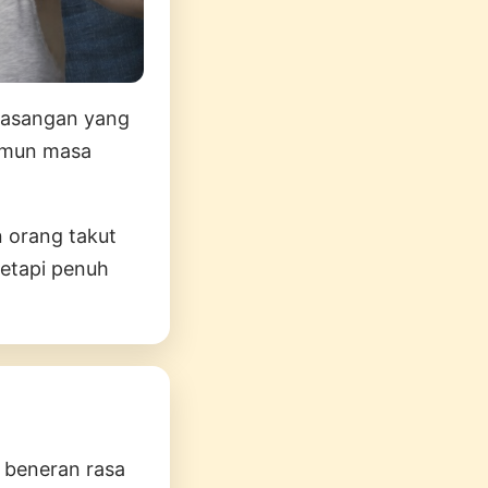
pasangan yang
namun masa
n orang takut
tetapi penuh
a beneran rasa