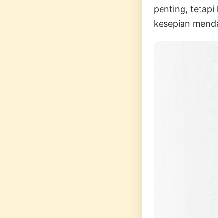
penting, tetap
kesepian mend