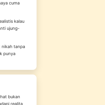
 saya cuma
alistis kalau
nti ujung-
 nikah tanpa
ak punya
ehat bukan
api realita