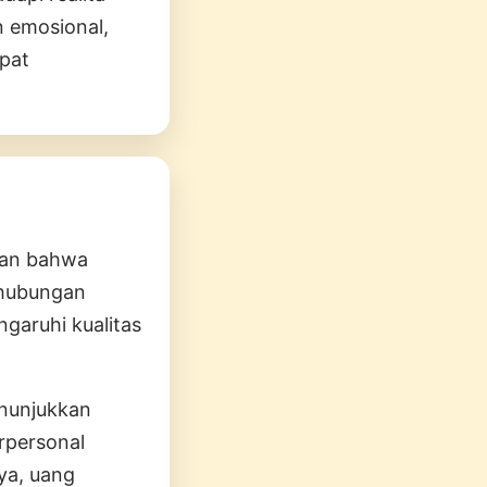
n emosional,
apat
kkan bahwa
 hubungan
garuhi kualitas
enunjukkan
rpersonal
ya, uang