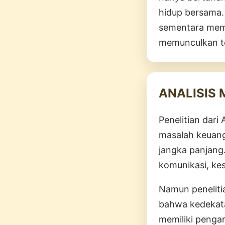
hidup bersama.
sementara memi
memunculkan te
ANALISIS
Penelitian dar
masalah keuang
jangka panjang
komunikasi, ke
Namun peneliti
bahwa kedekata
memiliki penga