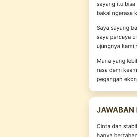
sayang itu bis
bakal ngerasa 
Saya sayang ban
saya percaya c
ujungnya kami 
Mana yang lebi
rasa demi keama
pegangan ekon
JAWABAN 
Cinta dan stab
hanya bertahan