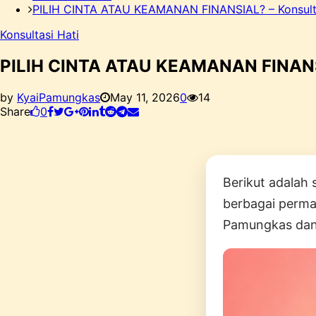
PILIH CINTA ATAU KEAMANAN FINANSIAL? – Konsulta
Konsultasi Hati
PILIH CINTA ATAU KEAMANAN FINANSI
by
KyaiPamungkas
May 11, 2026
0
14
Share
0
Berikut adalah 
berbagai perma
Pamungkas dan