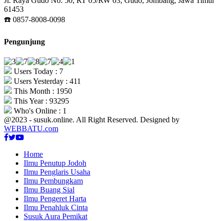
Jl. Raya Gudo No. 50, RT 05/RW 03, Gudo, Jombang, Jawa Timur
61453
☎️ 0857-8008-0098
Pengunjung
Users Today : 7
Users Yesterday : 411
This Month : 1950
This Year : 93295
Who's Online : 1
@2023 - susuk.online. All Right Reserved. Designed by
WEBBATU.com
Facebook
Twitter
Youtube
Home
Ilmu Penutup Jodoh
Ilmu Penglaris Usaha
Ilmu Pembungkam
Ilmu Buang Sial
Ilmu Pengeret Harta
Ilmu Penahluk Cinta
Susuk Aura Pemikat