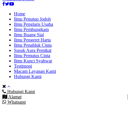
Facebook
Twitter
Youtube
Home
Ilmu Penutup Jodoh
Ilmu Penglaris Usaha
Ilmu Pembungkam
Ilmu Buang Sial
Ilmu Pengeret Harta
Ilmu Penahluk Cinta
Susuk Aura Pemikat
Ilmu Pemutus Cinta
Ilmu Kunci Syahwat
Testimoni
Macam Layanan Kami
Hubungi Kami
Hubungi Kami
Alamat
Whatsapp