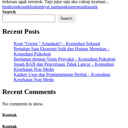
terkesan agak seronok. Tapi jujur saja aku cukup nyaman...
bmi
hongkong
khodam
kyai pamungkas
pengasih
susuk
Search
Search
Recent Posts
Kopi “Greng,” Amankah? – Konsultasi Seksual
Bertahan Saat Ekonomi Sulit dan Hutang Menekan –
Konsultasi Psikologi
Berdamai dengan Vonis Penyakit – Konsultasi Psikologi
Susah BAB dan Pencernaan Tidak Lancar – Konsultasi
Kesehatan Non Medis
Kanker Usus dan Pendampingan Herbal – Konsultasi
Kesehatan Non Medis
Recent Comments
No comments to show.
Kontak
Kontak