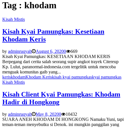
Tag : khodam
Kisah Mistis
Kisah Kyai Pamungkas: Kesetiaan
Khodam Keris
by
adminruqyah
August 6, 2020
0
669
Kisah Kyai Pamungkas: KESETIAAN KHODAM KERIS
Berpegang dari cerita salah seorang supir angkot trayek Citereup
Kp. Lulut, paranormal-indonesia.com tergelitik untuk mencoba
menguak komunitas gaib yang...
keris
khodam
Khodam Keris
kisah kyai pamungkas
kyai pamungkas
Kisah Mistis
Kisah Client Kyai Pamungkas: Khodam
Hadir di Hongkong
by
adminruqyah
May 8, 2020
0
10432
SUARA ANEH KHODAM DI HONGKONG Namaku Yuni, tapi
teman-teman menyebutku si Denok. ini mungkin panggilan yang