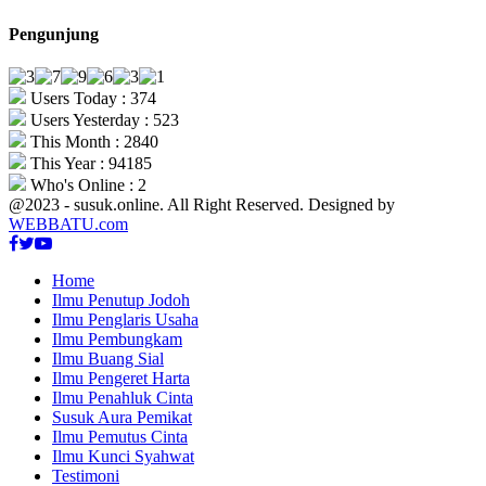
Pengunjung
Users Today : 374
Users Yesterday : 523
This Month : 2840
This Year : 94185
Who's Online : 2
@2023 - susuk.online. All Right Reserved. Designed by
WEBBATU.com
Facebook
Twitter
Youtube
Home
Ilmu Penutup Jodoh
Ilmu Penglaris Usaha
Ilmu Pembungkam
Ilmu Buang Sial
Ilmu Pengeret Harta
Ilmu Penahluk Cinta
Susuk Aura Pemikat
Ilmu Pemutus Cinta
Ilmu Kunci Syahwat
Testimoni