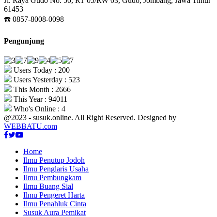
Jl. Raya Gudo No. 50, RT 05/RW 03, Gudo, Jombang, Jawa Timur
61453
☎️ 0857-8008-0098
Pengunjung
Users Today : 200
Users Yesterday : 523
This Month : 2666
This Year : 94011
Who's Online : 4
@2023 - susuk.online. All Right Reserved. Designed by
WEBBATU.com
Facebook
Twitter
Youtube
Home
Ilmu Penutup Jodoh
Ilmu Penglaris Usaha
Ilmu Pembungkam
Ilmu Buang Sial
Ilmu Pengeret Harta
Ilmu Penahluk Cinta
Susuk Aura Pemikat