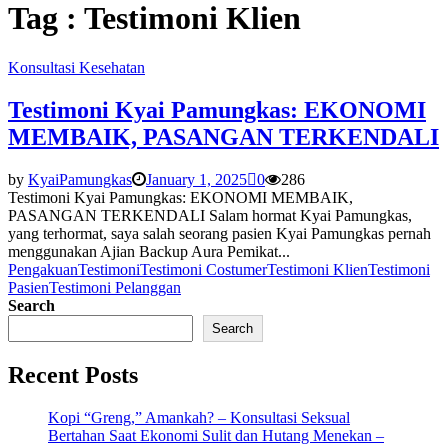
Tag : Testimoni Klien
Konsultasi Kesehatan
Testimoni Kyai Pamungkas: EKONOMI
MEMBAIK, PASANGAN TERKENDALI
by
KyaiPamungkas
January 1, 2025
0
286
Testimoni Kyai Pamungkas: EKONOMI MEMBAIK,
PASANGAN TERKENDALI Salam hormat Kyai Pamungkas,
yang terhormat, saya salah seorang pasien Kyai Pamungkas pernah
menggunakan Ajian Backup Aura Pemikat...
Pengakuan
Testimoni
Testimoni Costumer
Testimoni Klien
Testimoni
Pasien
Testimoni Pelanggan
Search
Search
Recent Posts
Kopi “Greng,” Amankah? – Konsultasi Seksual
Bertahan Saat Ekonomi Sulit dan Hutang Menekan –