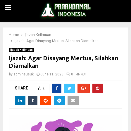
PRIMARY
MENU
Home
Ijazah Keilmuan
Ijazah: Agar Disayang Mertua, Silahkan Diamalkan
Ijazah Keilmuan
Ijazah: Agar Disayang Mertua, Silahkan
Diamalkan
by
adminsusuk
June 11, 2023
0
431
SHARE
0