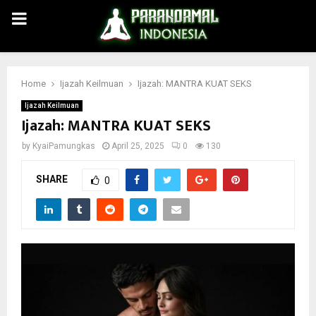
PRIMARY
MENU
Home
Ijazah Keilmuan
Ijazah: MANTRA KUAT SEKS
Ijazah Keilmuan
Ijazah: MANTRA KUAT SEKS
by
KyaiPamungkas
April 25, 2025
0
130
SHARE
0