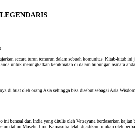
S LEGENDARIS
S
s diajarkan secara turun temurun dalam sebuah komunitas. Kitab-kitab in
ntu anda untuk meningkatkan kenikmatan di dalam hubungan asmara and
nya di buat oleh orang Asia sehingga bisa disebut sebagai Asia Wisdom
 ini berasal dari India yang ditulis oleh Vatsayana berdasarkan kajian
belum tahun Masehi. Ilmu Kamasutra telah dijadikan rujukan oleh berbag