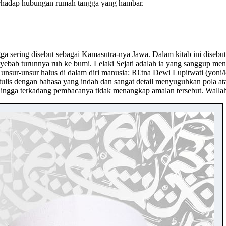
erhadap hubungan rumah tangga yang hambar.
hingga sering disebut sebagai Kamasutra-nya Jawa. Dalam kitab ini dis
nyebab turunnya ruh ke bumi. Lelaki Sejati adalah ia yang sanggup me
nsur-unsur halus di dalam diri manusia: R€tna Dewi Lupitwati (yon
ulis dengan bahasa yang indah dan sangat detail menyuguhkan pola ata
ehingga terkadang pembacanya tidak menangkap amalan tersebut. Wall