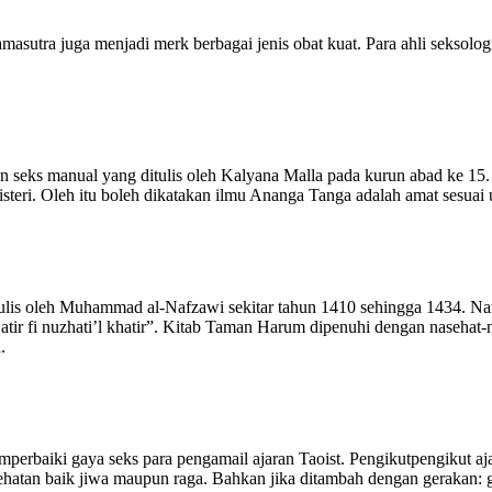
asutra juga menjadi merk berbagai jenis obat kuat. Para ahli seksolog
 seks manual yang ditulis oleh Kalyana Malla pada kurun abad ke 15
steri. Oleh itu boleh dikatakan ilmu Ananga Tanga adalah amat sesua
is oleh Muhammad al-Nafzawi sekitar tahun 1410 sehingga 1434. Nama
‘atir fi nuzhati’l khatir”. Kitab Taman Harum dipenuhi dengan naseh
.
erbaiki gaya seks para pengamail ajaran Taoist. Pengikutpengikut aja
atan baik jiwa maupun raga. Bahkan jika ditambah dengan gerakan: ger