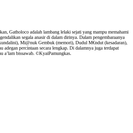
ebutkan, Gatholoco adalah lambang lelaki sejati yang mampu memahami
ngendalikan segala anasir di dalam dirinya. Dalam pengembaraanya
i/kundalini), Mi@nuk Gembuk (memori), Dudul M€ndut (kesadaran),
u adegan percintaan secara lengkap. Di dalamnya juga terdapat
ahu a’lam bissawab. ©️KyaiPamungkas.