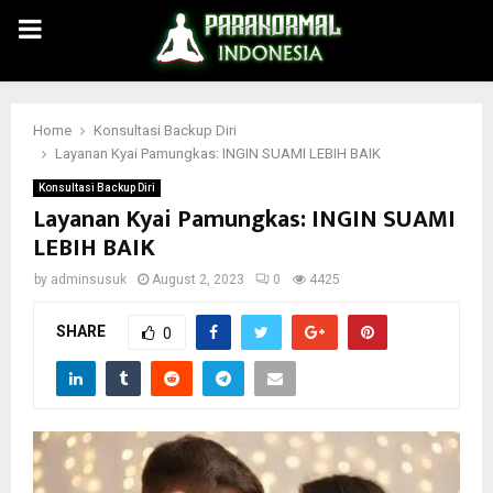
PRIMARY
MENU
Home
Konsultasi Backup Diri
Layanan Kyai Pamungkas: INGIN SUAMI LEBIH BAIK
Konsultasi Backup Diri
Layanan Kyai Pamungkas: INGIN SUAMI
LEBIH BAIK
by
adminsusuk
August 2, 2023
0
4425
SHARE
0