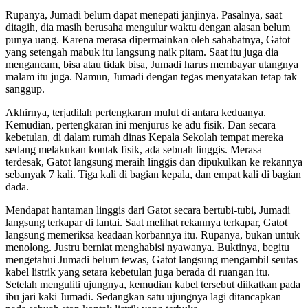
Rupanya, Jumadi belum dapat menepati janjinya. Pasalnya, saat
ditagih, dia masih berusaha mengulur waktu dengan alasan belum
punya uang. Karena merasa dipermainkan oleh sahabatnya, Gatot
yang setengah mabuk itu langsung naik pitam. Saat itu juga dia
mengancam, bisa atau tidak bisa, Jumadi harus membayar utangnya
malam itu juga. Namun, Jumadi dengan tegas menyatakan tetap tak
sanggup.
Akhirnya, terjadilah pertengkaran mulut di antara keduanya.
Kemudian, pertengkaran ini menjurus ke adu fisik. Dan secara
kebetulan, di dalam rumah dinas Kepala Sekolah tempat mereka
sedang melakukan kontak fisik, ada sebuah linggis. Merasa
terdesak, Gatot langsung meraih linggis dan dipukulkan ke rekannya
sebanyak 7 kali. Tiga kali di bagian kepala, dan empat kali di bagian
dada.
Mendapat hantaman linggis dari Gatot secara bertubi-tubi, Jumadi
langsung terkapar di lantai. Saat melihat rekannya terkapar, Gatot
langsung memeriksa keadaan korbannya itu. Rupanya, bukan untuk
menolong. Justru berniat menghabisi nyawanya. Buktinya, begitu
mengetahui Jumadi belum tewas, Gatot langsung mengambil seutas
kabel listrik yang setara kebetulan juga berada di ruangan itu.
Setelah menguliti ujungnya, kemudian kabel tersebut diikatkan pada
ibu jari kaki Jumadi. Sedangkan satu ujungnya lagi ditancapkan