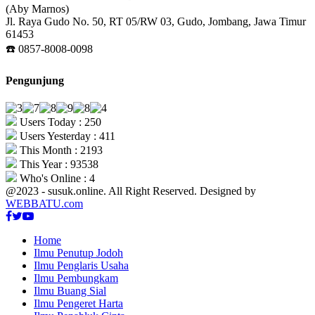
(Aby Marnos)
Jl. Raya Gudo No. 50, RT 05/RW 03, Gudo, Jombang, Jawa Timur
61453
☎️ 0857-8008-0098
Pengunjung
Users Today : 250
Users Yesterday : 411
This Month : 2193
This Year : 93538
Who's Online : 4
@2023 - susuk.online. All Right Reserved. Designed by
WEBBATU.com
Facebook
Twitter
Youtube
Home
Ilmu Penutup Jodoh
Ilmu Penglaris Usaha
Ilmu Pembungkam
Ilmu Buang Sial
Ilmu Pengeret Harta