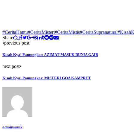
#CeritaHantu
#CeritaMisteri
#CeritaMistis
#CeritaSupranatural
#KisahK
Share
0
previous post
Kisah Kyai Pamungkas: AZIMAT MASUK DUNIA GAIB
next post
Kisah Kyai Pamungkas: MISTERI GOA KAMPRET
adminsusuk