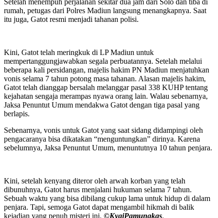
Setelah menempuh perjalanan sekitar dua jam dari Solo dan tiba di
rumah, petugas dari Polres Madiun langsung menangkapnya. Saat
itu juga, Gatot resmi menjadi tahanan polisi.
Kini, Gatot telah meringkuk di LP Madiun untuk
mempertanggungjawabkan segala perbuatannya. Setelah melalui
beberapa kali persidangan, majelis hakim PN Madiun menjatuhkan
vonis selama 7 tahun potong masa tahanan. Alasan majelis hakim,
Gatot telah dianggap bersalah melanggar pasal 338 KUHP tentang
kejahatan sengaja merampas nyawa orang lain. Walau sebenarnya,
Jaksa Penuntut Umum mendakwa Gatot dengan tiga pasal yang
berlapis.
Sebenarnya, vonis untuk Gatot yang saat sidang didampingi oleh
pengacaranya bisa dikatakan “menguntungkan” dirinya. Karena
sebelumnya, Jaksa Penuntut Umum, menuntutnya 10 tahun penjara.
Kini, setelah kenyang diteror oleh arwah korban yang telah
dibunuhnya, Gatot harus menjalani hukuman selama 7 tahun.
Sebuah waktu yang bisa dibilang cukup lama untuk hidup di dalam
penjara. Tapi, semoga Gatot dapat mengambil hikmah di balik
kejadian yang penuh misteri ini.
©️KyaiPamungkas
.