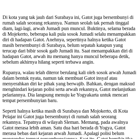
Di kota yang tak jauh dari Surabaya ini, Gatot juga bersembunyi di
rumah salah seorang rekannya. Namun seolah tak pernah tinggal
diam, lagi-lagi, arwah Jumadi pun muncul. Buktinya, selama berada
di Mojekerto, beberapa kali pula sosok Jumadi selalu menampakkan
diri di hadapan Gatot. Anehnya, sepertinya halnya ketika Gatot
masih bersembunyi di Surabaya, belum sepatah katapun yang
terucap dari bibir sosok gaib Jumadi itu. Saat menampakkan diri di
hadapan Gatot, arwah itu memang hanya muncul beberapa detik,
sebelum akhirnya hilang seperti terbawa angin.
Rupanya, walau telah diteror berulang kali oleh sosok arwah Jumadi
dalam bentuk nyata, namun tak membuat Gatot insyaf atau
menyerahkan diri ke pihak yang berwajib. Bahkan, dengan maksud
menghindari kejaran polisi serta arwah rekannya, Gatot melanjutkan
pelariannya. Dia langsung menuju ke Yogyakarta untuk mencari
tempat persembunyian baru.
Seperti halnya ketika masih di Surabaya dan Mojokerto, di Kota
Pelajar ini Gatot juga bersembunyi di rumah salah seorang
rekannya. Tepatnya di wilayah Sleman. Memang, pada awalnya
Gatot merasa lebih aman. Satu dua hari berada di Yogya, Gatot
merasa bebas dari kejaran arwah Jumadi. Apalagi polisi belum
mengendus tempat persembunyiannya. Saat itu, Gatot berpikir jika