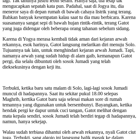
lagi. Tak tahunya justru lebih seram. Hanya saja, dia tetap tak
mengucapkan sepatah kata pun. Padahal, saat di Jogya itu, dia
meneror saya di depan rumah di bawah cahaya listrik yang terang.
Bahkan banyak kesempatan kalau saat tu dia mau berbicara. Karena
suasananya sangat sepi di bawah hujan rintik-rintik, terang Gatot
yang juga didengar oleh beberapa orang tahanan sebelum sidang.
Karena di Yogya merasa kembali tidak aman dari kejaran arwah
rekannya, esok harinya, Gatot langsung melarikan diri menuju Solo.
Tujuannya tak lain, untuk menghindari kejaran arwah Jumadi. Tapi,
namanya arwah yang sudah hidup di alam gaib, kemanapun Gatot
pergi, dia selalu dibuntuti oleh sosok Jumadi yang telah
dieksekusinya dengan keji itu.
Terbukti, ketika baru satu malam di Solo, lagi-lagi sosok Jumadi
muncul di hadapannya. Saat itu sekitar pukul 18.00 selepas
Maghrib, kertika Gatot baru saja selesai makan sore di rumah
temannya yang digunakan untuk bersembunyi. Bayangkan, ketika
hendak pergi ke dapur untuk cuci tangan, Gatot melihat dengan
mata kepala sendiri, sosok Jumadi telah berdiri tegap di hadapannya,
namun, hanya sekejap.
Walau sudah terbiasa dihantui oleh arwah rekannya, nyali Gatot ciut
juga. Terbukti, sang algojo ini langsung balik masuk ke dalam