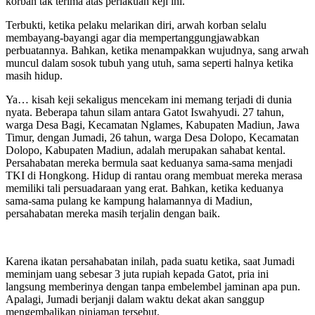
korban tak terima atas perlakuan keji ini.
Terbukti, ketika pelaku melarikan diri, arwah korban selalu
membayang-bayangi agar dia mempertanggungjawabkan
perbuatannya. Bahkan, ketika menampakkan wujudnya, sang arwah
muncul dalam sosok tubuh yang utuh, sama seperti halnya ketika
masih hidup.
Ya… kisah keji sekaligus mencekam ini memang terjadi di dunia
nyata. Beberapa tahun silam antara Gatot Iswahyudi. 27 tahun,
warga Desa Bagi, Kecamatan Nglames, Kabupaten Madiun, Jawa
Timur, dengan Jumadi, 26 tahun, warga Desa Dolopo, Kecamatan
Dolopo, Kabupaten Madiun, adalah merupakan sahabat kental.
Persahabatan mereka bermula saat keduanya sama-sama menjadi
TKI di Hongkong. Hidup di rantau orang membuat mereka merasa
memiliki tali persuadaraan yang erat. Bahkan, ketika keduanya
sama-sama pulang ke kampung halamannya di Madiun,
persahabatan mereka masih terjalin dengan baik.
Karena ikatan persahabatan inilah, pada suatu ketika, saat Jumadi
meminjam uang sebesar 3 juta rupiah kepada Gatot, pria ini
langsung memberinya dengan tanpa embelembel jaminan apa pun.
Apalagi, Jumadi berjanji dalam waktu dekat akan sanggup
mengembalikan pinjaman tersebut.