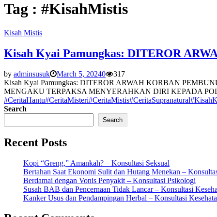
Tag : #KisahMistis
Kisah Mistis
Kisah Kyai Pamungkas: DITEROR A
by
adminsusuk
March 5, 2024
0
317
Kisah Kyai Pamungkas: DITEROR ARWAH KORBAN PEM
MENGAKU TERPAKSA MENYERAHKAN DIRI KEPADA POLI
#CeritaHantu
#CeritaMisteri
#CeritaMistis
#CeritaSupranatural
#KisahK
Search
Search
Recent Posts
Kopi “Greng,” Amankah? – Konsultasi Seksual
Bertahan Saat Ekonomi Sulit dan Hutang Menekan – Konsultas
Berdamai dengan Vonis Penyakit – Konsultasi Psikologi
Susah BAB dan Pencernaan Tidak Lancar – Konsultasi Keseh
Kanker Usus dan Pendampingan Herbal – Konsultasi Kesehat