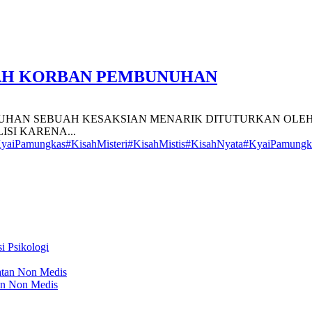
RWAH KORBAN PEMBUNUHAN
BUNUHAN SEBUAH KESAKSIAN MENARIK DITUTURKAN OLEH
SI KARENA...
yaiPamungkas
#KisahMisteri
#KisahMistis
#KisahNyata
#KyaiPamungk
i Psikologi
atan Non Medis
an Non Medis