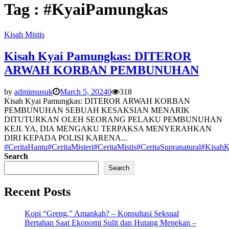
Tag : #KyaiPamungkas
Kisah Mistis
Kisah Kyai Pamungkas: DITEROR
ARWAH KORBAN PEMBUNUHAN
by
adminsusuk
March 5, 2024
0
318
Kisah Kyai Pamungkas: DITEROR ARWAH KORBAN
PEMBUNUHAN SEBUAH KESAKSIAN MENARIK
DITUTURKAN OLEH SEORANG PELAKU PEMBUNUHAN
KEJI. YA, DIA MENGAKU TERPAKSA MENYERAHKAN
DIRI KEPADA POLISI KARENA...
#CeritaHantu
#CeritaMisteri
#CeritaMistis
#CeritaSupranatural
#KisahK
Search
Search
Recent Posts
Kopi “Greng,” Amankah? – Konsultasi Seksual
Bertahan Saat Ekonomi Sulit dan Hutang Menekan –