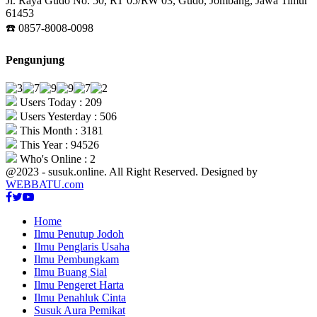
Jl. Raya Gudo No. 50, RT 05/RW 03, Gudo, Jombang, Jawa Timur
61453
☎️ 0857-8008-0098
Pengunjung
Users Today : 209
Users Yesterday : 506
This Month : 3181
This Year : 94526
Who's Online : 2
@2023 - susuk.online. All Right Reserved. Designed by
WEBBATU.com
Facebook
Twitter
Youtube
Home
Ilmu Penutup Jodoh
Ilmu Penglaris Usaha
Ilmu Pembungkam
Ilmu Buang Sial
Ilmu Pengeret Harta
Ilmu Penahluk Cinta
Susuk Aura Pemikat