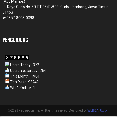
(Aby Marnos)
Jl. Raya Gudo No. 50, RT 05/RW 03, Gudo, Jombang, Jawa Timur
61453
☎️ 0857-8008-0098
PENGUNJUNG
Users Today : 372
Users Yesterday : 264
This Month : 1904
This Year : 93249
Who's Online : 1
@2023 - susuk.online. All Right Reserved. Designed by
WEBBATU.com