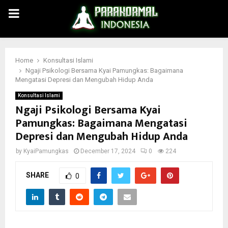
PRIMARY
MENU
Home
Konsultasi Islami
Ngaji Psikologi Bersama Kyai Pamungkas: Bagaimana
Mengatasi Depresi dan Mengubah Hidup Anda
Konsultasi Islami
Ngaji Psikologi Bersama Kyai
Pamungkas: Bagaimana Mengatasi
Depresi dan Mengubah Hidup Anda
by
KyaiPamungkas
December 17, 2024
0
224
SHARE
0