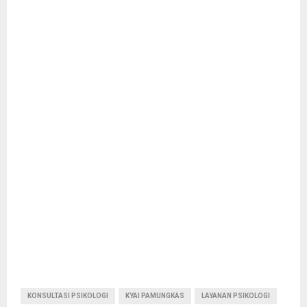
KONSULTASI PSIKOLOGI
KYAI PAMUNGKAS
LAYANAN PSIKOLOGI