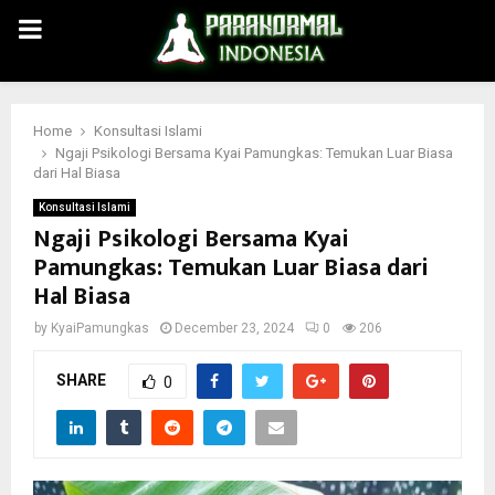
PRIMARY
MENU
Home
Konsultasi Islami
Ngaji Psikologi Bersama Kyai Pamungkas: Temukan Luar Biasa
dari Hal Biasa
Konsultasi Islami
Ngaji Psikologi Bersama Kyai
Pamungkas: Temukan Luar Biasa dari
Hal Biasa
by
KyaiPamungkas
December 23, 2024
0
206
SHARE
0