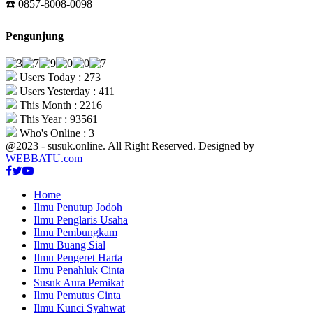
☎️ 0857-8008-0098
Pengunjung
Users Today : 273
Users Yesterday : 411
This Month : 2216
This Year : 93561
Who's Online : 3
@2023 - susuk.online. All Right Reserved. Designed by
WEBBATU.com
Facebook
Twitter
Youtube
Home
Ilmu Penutup Jodoh
Ilmu Penglaris Usaha
Ilmu Pembungkam
Ilmu Buang Sial
Ilmu Pengeret Harta
Ilmu Penahluk Cinta
Susuk Aura Pemikat
Ilmu Pemutus Cinta
Ilmu Kunci Syahwat