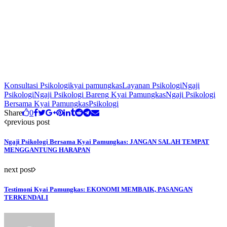
Konsultasi Psikologi
kyai pamungkas
Layanan Psikologi
Ngaji
Psikologi
Ngaji Psikologi Bareng Kyai Pamungkas
Ngaji Psikologi
Bersama Kyai Pamungkas
Psikologi
Share
0
previous post
Ngaji Psikologi Bersama Kyai Pamungkas: JANGAN SALAH TEMPAT
MENGGANTUNG HARAPAN
next post
Testimoni Kyai Pamungkas: EKONOMI MEMBAIK, PASANGAN
TERKENDALI