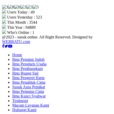
Users Today : 49
Users Yesterday : 523
This Month : 3544
This Year : 94889
Who's Online : 1
@2023 - susuk.online. All Right Reserved. Designed by
WEBBATU.com
Facebook
Twitter
Youtube
Home
Ilmu Penutup Jodoh
Ilmu Penglaris Usaha
Ilmu Pembungkam
Ilmu Buang Sial
Ilmu Pengeret Harta
Ilmu Penahluk Cinta
Susuk Aura Pemikat
Ilmu Pemutus Cinta
Ilmu Kunci Syahwat
Testimoni
Macam Layanan Kami
Hubungi Kami