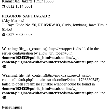
Kramat Jati, Jakarta Timur 13530
☎️ 0812-1314-5001
PEGURON SAPUJAGAD 2
(Aby Marnos)
Jl. Raya Gudo No. 50, RT 05/RW 03, Gudo, Jombang, Jawa Timur
61453
☎️ 0857-8008-0098
Warning
: file_get_contents(): http:// wrapper is disabled in the
server configuration by allow_url_fopen=0 in
/home/u1024539/public_html/susuk.online/wp-
content/plugins/xt-visitor-counter/xt-visitor-counter.php
on line
48
Warning
: file_get_contents(http://api.xtrsyz.org/xt-visitor-
counter/default.php?domain=susuk.online&time=1786330545):
failed to open stream: no suitable wrapper could be found in
/home/u1024539/public_html/susuk.online/wp-
content/plugins/xt-visitor-counter/xt-visitor-counter.php
on line
48
Pengunjung