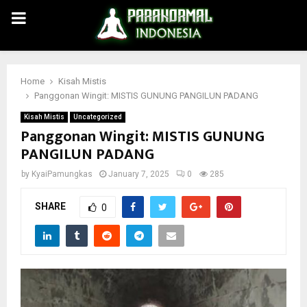
PRIMARY
MENU
Home
Kisah Mistis
Panggonan Wingit: MISTIS GUNUNG PANGILUN PADANG
Kisah Mistis
Uncategorized
Panggonan Wingit: MISTIS GUNUNG
PANGILUN PADANG
by
KyaiPamungkas
January 7, 2025
0
285
SHARE
0