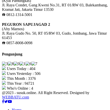
(Kyai Pamungkas)
Jl. Raya Condet, Gang Kweni No.31, RT 01/RW 03, Balekambang,
Kramat Jati, Jakarta Timur 13530
☎️ 0812-1314-5001
PEGURON SAPUJAGAD 2
(Aby Marnos)
Jl. Raya Gudo No. 50, RT 05/RW 03, Gudo, Jombang, Jawa Timur
61453
☎️ 0857-8008-0098
Pengunjung
Users Today : 404
Users Yesterday : 506
This Month : 3376
This Year : 94721
Who's Online : 4
@2023 - susuk.online. All Right Reserved. Designed by
WEBBATU.com
Facebook
Twitter
Youtube
Home