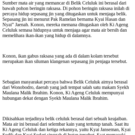
Sumber mata air yang memancar di Belik Celuluk ini berasal dari
bawah pohon beringin raksasa. Di pohon beringin raksasa inilah di
percaya hidup sepasang jin yang ditugaskan untuk menjaga belik.
Sepasang jin ini menurut Pak Ramelan bernama Kyai Hasan dan
Nyai” Jaenah. Konon, mereka memana ditugaskan oleh Ki Ageng
Celuluk semasa hidupnya untuk menjaga agar mata air bersih dan
memelihara ikan-ikan yang hidup di dalamnya.
Konon, ikan gabus raksasa yang ada di dalam kolam tersebut
merupakan ikan siluman klangenan sepasang jin penjaga tersebut.
Sebagian masyarakat percaya bahwa Belik Celuluk airnya berasal
dari Wonobodro, daerah yang jadi tempat salah satu makam Syekh
Maulana Malik Ibrahim. Konon, Ki Ageng Celuluk mempunyai
hubungan dekat dengan Syekh Maulana Malik Ibrahim.
Dikisahkan terjadinya belik celuluk berasal dari sebuah keajaiban.
Mata air ini berasal dari selembar kain yang tertutup tanah. Saat itu
Ki Ageng Celuluk dan ketiga rekannya, yaitu Kyai Janseman, Kyai
Sodik dan Kyai Sodari singgah di hutan tersebut. Saat memasuki