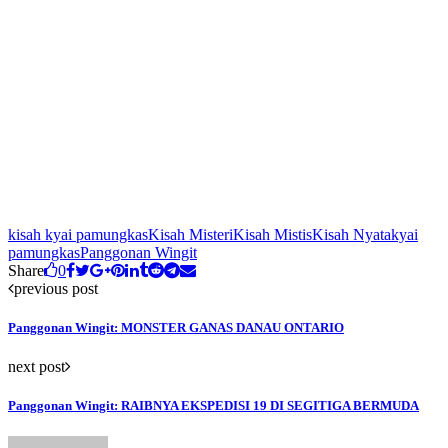
kisah kyai pamungkas
Kisah Misteri
Kisah Mistis
Kisah Nyata
kyai
pamungkas
Panggonan Wingit
Share
0
previous post
Panggonan Wingit: MONSTER GANAS DANAU ONTARIO
next post
Panggonan Wingit: RAIBNYA EKSPEDISI 19 DI SEGITIGA BERMUDA