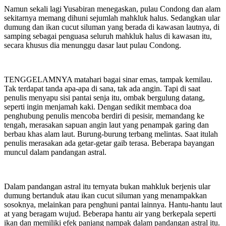
Namun sekali lagi Yusabiran menegaskan, pulau Condong dan alam
sekitarnya memang dihuni sejumlah mahkluk halus. Sedangkan ular
dumung dan ikan cucut siluman yang berada di kawasan lautnya, di
samping sebagai penguasa seluruh mahkluk halus di kawasan itu,
secara khusus dia menunggu dasar laut pulau Condong.
TENGGELAMNYA matahari bagai sinar emas, tampak kemilau.
Tak terdapat tanda apa-apa di sana, tak ada angin. Tapi di saat
penulis menyapu sisi pantai senja itu, ombak bergulung datang,
seperti ingin menjamah kaki. Dengan sedikit membaca doa
penghubung penulis mencoba berdiri di pesisir, memandang ke
tengah, merasakan sapuan angin laut yang penampak garing dan
berbau khas alam laut. Burung-burung terbang melintas. Saat itulah
penulis merasakan ada getar-getar gaib terasa. Beberapa bayangan
muncul dalam pandangan astral.
Dalam pandangan astral itu ternyata bukan mahkluk berjenis ular
dumung bertanduk atau ikan cucut siluman yang menampakkan
sosoknya, melainkan para penghuni pantai lainnya. Hantu-hantu laut
at yang beragam wujud. Beberapa hantu air yang berkepala seperti
ikan dan memiliki efek panjang nampak dalam pandangan astral itu.