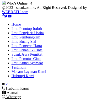
Who's Online : 4
@2023 - susuk.online. All Right Reserved. Designed by
WEBBATU.com
Facebook
Twitter
Youtube
Home
Ilmu Penutup Jodoh
Ilmu Penglaris Usaha
Ilmu Pembungkam
Ilmu Buang Sial
Ilmu Pengeret Harta
Ilmu Penahluk Cinta
Susuk Aura Pemikat
Ilmu Pemutus Cinta
Ilmu Kunci Syahwat
Testimoni
Macam Layanan Kami
Hubungi Kami
Hubungi Kami
Alamat
Whatsapp