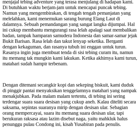
menjajal tebing adventure yang terasa menjulang di hadapan kami.
Di butuhkan waktu berjam-jam untuk mencapai puncak tebing.
Namun yang mengembirakan, di tengah tengah pemanjatan yang
melelahkan, kami menemukan sarang burung Elang Laut di
dalamnya. Sebuah pemandangan yang sangat langka dijumpai. Hal
ini cukup membantu mengurangi rasa lelah apalagi saat membalikan
badan, tampak hamparan samudera Indonesia dan samar-samar jejak
Bukit Barisan. Rasa lelah dan takut lenyap seketika. Berganti
dengan kekaguman, dan rasanya tubuh ini enggan untuk turun.
Rasanya ingin juga membuat tenda di sisi tebing curam itu, namun
itu memang tak mungkin kami lakukan. Ketika akhirnya kami turun,
matahari sudah hampir terbenam.
Dengan ditemani secangkir kopi dan sekeping biskuit, kami duduk
di pinggir pantai menyaksikan tenggelamnya matahari yang nampak
menakjubkan. Pada malam malam tertentu, di tebing ini sering
terdengar suara suara desisan yang cukup aneh. Kalau diteliti secara
saksama, sepintas suaranya mirip dengan desisan ular. Sebagian
orang mempercayai, suara itu memang suara desisan ular, tapi
berukuran raksasa atau lazim disebut naga, yaitu mahkluk halus
penunggu pulau Condong ini, kisah Yusabiran pada penulis.