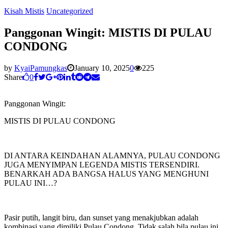
Kisah Mistis
Uncategorized
Panggonan Wingit: MISTIS DI PULAU
CONDONG
by
KyaiPamungkas
January 10, 2025
0
225
Share
0
Panggonan Wingit:
MISTIS DI PULAU CONDONG
DI ANTARA KEINDAHAN ALAMNYA, PULAU CONDONG
JUGA MENYIMPAN LEGENDA MISTIS TERSENDIRI.
BENARKAH ADA BANGSA HALUS YANG MENGHUNI
PULAU INI…?
Pasir putih, langit biru, dan sunset yang menakjubkan adalah
kombinasi yang dimiliki Pulau Condong. Tidak salah bila pulau ini