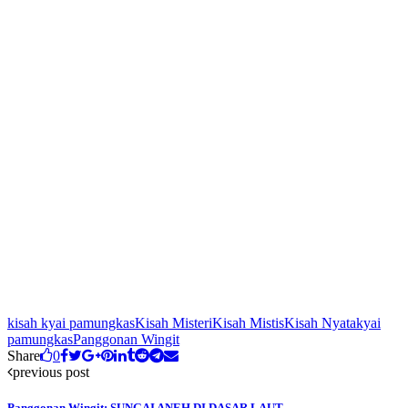
kisah kyai pamungkas
Kisah Misteri
Kisah Mistis
Kisah Nyata
kyai
pamungkas
Panggonan Wingit
Share
0
previous post
Panggonan Wingit: SUNGAI ANEH DI DASAR LAUT