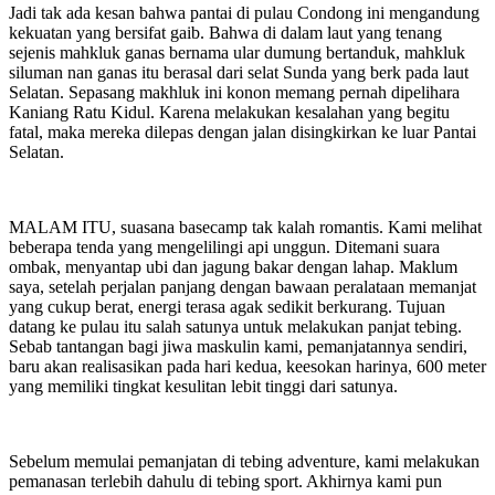
Jadi tak ada kesan bahwa pantai di pulau Condong ini mengandung
kekuatan yang bersifat gaib. Bahwa di dalam laut yang tenang
sejenis mahkluk ganas bernama ular dumung bertanduk, mahkluk
siluman nan ganas itu berasal dari selat Sunda yang berk pada laut
Selatan. Sepasang makhluk ini konon memang pernah dipelihara
Kaniang Ratu Kidul. Karena melakukan kesalahan yang begitu
fatal, maka mereka dilepas dengan jalan disingkirkan ke luar Pantai
Selatan.
MALAM ITU, suasana basecamp tak kalah romantis. Kami melihat
beberapa tenda yang mengelilingi api unggun. Ditemani suara
ombak, menyantap ubi dan jagung bakar dengan lahap. Maklum
saya, setelah perjalan panjang dengan bawaan peralataan memanjat
yang cukup berat, energi terasa agak sedikit berkurang. Tujuan
datang ke pulau itu salah satunya untuk melakukan panjat tebing.
Sebab tantangan bagi jiwa maskulin kami, pemanjatannya sendiri,
baru akan realisasikan pada hari kedua, keesokan harinya, 600 meter
yang memiliki tingkat kesulitan lebit tinggi dari satunya.
Sebelum memulai pemanjatan di tebing adventure, kami melakukan
pemanasan terlebih dahulu di tebing sport. Akhirnya kami pun