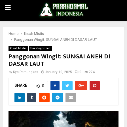
PRIMARY
MENU
Home
Kisah Mistis
Panggonan Wingit: SUNGAI ANEH DI DASAR LAUT
Kisah Mistis
Uncategorized
Panggonan Wingit: SUNGAI ANEH DI
DASAR LAUT
by
KyaiPamungkas
January 10, 2025
0
274
SHARE
0