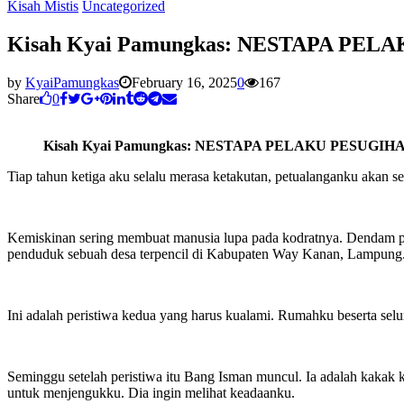
Kisah Mistis
Uncategorized
Kisah Kyai Pamungkas: NESTAPA PE
by
KyaiPamungkas
February 16, 2025
0
167
Share
0
Kisah Kyai Pamungkas: NESTAPA PELAKU PESUGIH
Tiap tahun ketiga aku selalu merasa ketakutan, petualanganku akan
Kemiskinan sering membuat manusia lupa pada kodratnya. Dendam pada
penduduk sebuah desa terpencil di Kabupaten Way Kanan, Lampung. 
Ini adalah peristiwa kedua yang harus kualami. Rumahku beserta sel
Seminggu setelah peristiwa itu Bang Isman muncul. Ia adalah kakak
untuk menjengukku. Dia ingin melihat keadaanku.