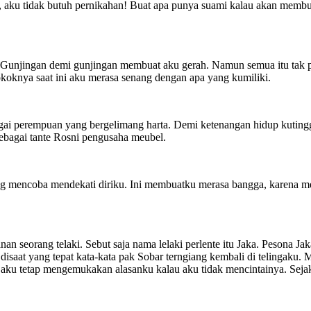
, aku tidak butuh pernikahan! Buat apa punya suami kalau akan membu
. Gunjingan demi gunjingan membuat aku gerah. Namun semua itu tak p
okoknya saat ini aku merasa senang dengan apa yang kumiliki.
ai perempuan yang bergelimang harta. Demi ketenangan hidup kutingga
ebagai tante Rosni pengusaha meubel.
g mencoba mendekati diriku. Ini membuatku merasa bangga, karena mera
 seorang telaki. Sebut saja nama lelaki perlente itu Jaka. Pesona Ja
aat yang tepat kata-kata pak Sobar terngiang kembali di telingaku. Mak
aku tetap mengemukakan alasanku kalau aku tidak mencintainya. Sejak 