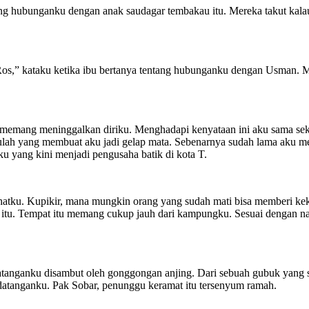
ang hubunganku dengan anak saudagar tembakau itu. Mereka takut kal
 Ros,” kataku ketika ibu bertanya tentang hubunganku dengan Usman. 
emang meninggalkan diriku. Menghadapi kenyataan ini aku sama sekali 
itulah yang membuat aku jadi gelap mata. Sebenarnya sudah lama aku 
ku yang kini menjadi pengusaha batik di kota T.
ehatku. Kupikir, mana mungkin orang yang sudah mati bisa memberi k
 itu. Tempat itu memang cukup jauh dari kampungku. Sesuai dengan n
atanganku disambut oleh gonggongan anjing. Dari sebuah gubuk yang s
atanganku. Pak Sobar, penunggu keramat itu tersenyum ramah.