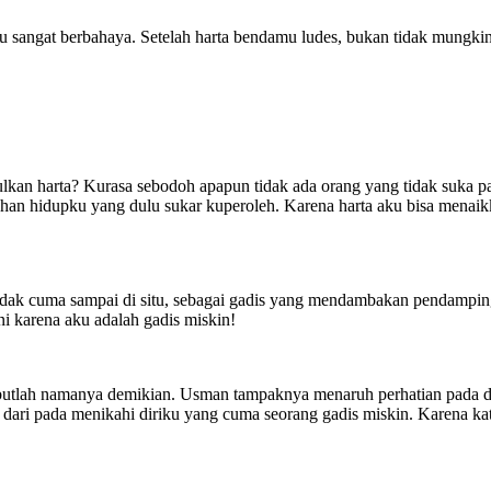
itu sangat berbahaya. Setelah harta bendamu ludes, bukan tidak mung
 harta? Kurasa sebodoh apapun tidak ada orang yang tidak suka pada
n hidupku yang dulu sukar kuperoleh. Karena harta aku bisa menaikka
k cuma sampai di situ, sebagai gadis yang mendambakan pendamping 
ni karena aku adalah gadis miskin!
h namanya demikian. Usman tampaknya menaruh perhatian pada diriku
rta dari pada menikahi diriku yang cuma seorang gadis miskin. Karena 