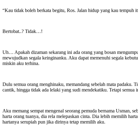
“Kau tidak boleh berkata begitu, Ros. Jalan hidup yang kau tempuh 
Bertobat..? Tidak…!
Uh… Apakah dizaman sekarang ini ada orang yang bosan mengumpulkan
mewujudkan segala keinginanku. Aku dapat memenuhi segala kebutuha
miskin aku terhina.
Dulu semua orang menghinaku, memandang sebelah mata padaku. Tida
cantik, hingga tidak ada lelaki yang sudi mendekatiku. Tetapi semua i
Aku memang sempat mengenal seorang pemuda bernama Usman, sebutla
harta orang tuanya, dia rela melepaskan cinta. Dia lebih memilih ha
hartanya serupiah pun jika dirinya tetap memilih aku.