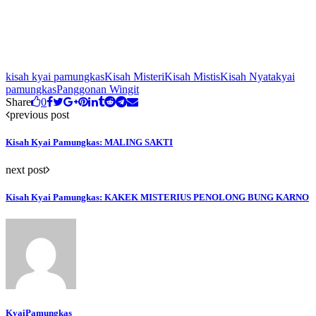
kisah kyai pamungkas
Kisah Misteri
Kisah Mistis
Kisah Nyata
kyai
pamungkas
Panggonan Wingit
Share
0
previous post
Kisah Kyai Pamungkas: MALING SAKTI
next post
Kisah Kyai Pamungkas: KAKEK MISTERIUS PENOLONG BUNG KARNO
KyaiPamungkas