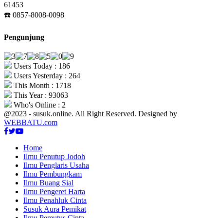
61453
☎️ 0857-8008-0098
Pengunjung
Users Today : 186
Users Yesterday : 264
This Month : 1718
This Year : 93063
Who's Online : 2
@2023 - susuk.online. All Right Reserved. Designed by
WEBBATU.com
Facebook
Twitter
Youtube
Home
Ilmu Penutup Jodoh
Ilmu Penglaris Usaha
Ilmu Pembungkam
Ilmu Buang Sial
Ilmu Pengeret Harta
Ilmu Penahluk Cinta
Susuk Aura Pemikat
Ilmu Pemutus Cinta