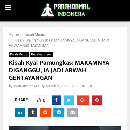
PRIMARY
MENU
Home
Kisah Mistis
Kisah Kyai Pamungkas: MAKAMNYA DIGANGGU, IA JADI
ARWAH GENTAYANGAN
Kisah Mistis
Uncategorized
Kisah Kyai Pamungkas: MAKAMNYA
DIGANGGU, IA JADI ARWAH
GENTAYANGAN
by
KyaiPamungkas
March 2, 2025
0
178
SHARE
0