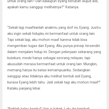
untuk orang lain? Dan kalaupun eyang berubah wujud asli,
apakah kamu sanggup melihatnya?” Katanya.
“Sekali lagi maafkanlah anakmu yang doif ini, Eyang. Justru
aku ingin sekali hidupku ini bermanfaat untuk orang lain.
Tapi sekali lagi, aku mohon maaf karena tidak bisa
mengemban tugas dari Eyang. Aku punya prinsip tersendiri
dalam menjalani hidup ini. Dengan pekerjaan sekarang yang
kutekuni, meski hanya sebagai seorang nelayan, tapi
akusudah merasa bermanfaat untuk orang lain. Mungkin,
memang hanya itu batas kemampuanku. Sedangkan
sanggup atau tidaknya aku melihat bentuk asli Eyang,
kurasa Eyang lebih tahu. Jadi sekali tagi aku mohon maaf!”
Kataku panjang lebar.
“Baiklah kalau begitu!” Ujar si kakek. Lalu dia kembali