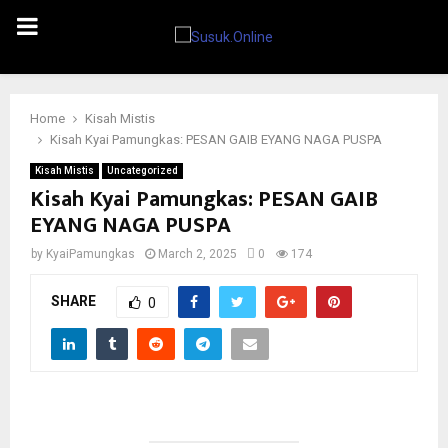
PRIMARY
MENU
Home
Kisah Mistis
Kisah Kyai Pamungkas: PESAN GAIB EYANG NAGA PUSPA
Kisah Mistis
Uncategorized
Kisah Kyai Pamungkas: PESAN GAIB
EYANG NAGA PUSPA
by
KyaiPamungkas
March 2, 2025
0
174
SHARE
0