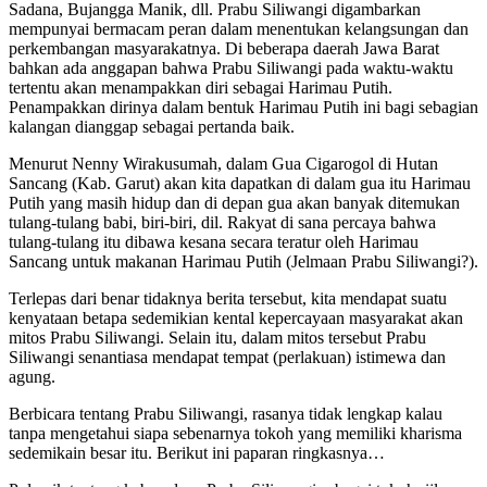
Sadana, Bujangga Manik, dll. Prabu Siliwangi digambarkan
mempunyai bermacam peran dalam menentukan kelangsungan dan
perkembangan masyarakatnya. Di beberapa daerah Jawa Barat
bahkan ada anggapan bahwa Prabu Siliwangi pada waktu-waktu
tertentu akan menampakkan diri sebagai Harimau Putih.
Penampakkan dirinya dalam bentuk Harimau Putih ini bagi sebagian
kalangan dianggap sebagai pertanda baik.
Menurut Nenny Wirakusumah, dalam Gua Cigarogol di Hutan
Sancang (Kab. Garut) akan kita dapatkan di dalam gua itu Harimau
Putih yang masih hidup dan di depan gua akan banyak ditemukan
tulang-tulang babi, biri-biri, dil. Rakyat di sana percaya bahwa
tulang-tulang itu dibawa kesana secara teratur oleh Harimau
Sancang untuk makanan Harimau Putih (Jelmaan Prabu Siliwangi?).
Terlepas dari benar tidaknya berita tersebut, kita mendapat suatu
kenyataan betapa sedemikian kental kepercayaan masyarakat akan
mitos Prabu Siliwangi. Selain itu, dalam mitos tersebut Prabu
Siliwangi senantiasa mendapat tempat (perlakuan) istimewa dan
agung.
Berbicara tentang Prabu Siliwangi, rasanya tidak lengkap kalau
tanpa mengetahui siapa sebenarnya tokoh yang memiliki kharisma
sedemikain besar itu. Berikut ini paparan ringkasnya…