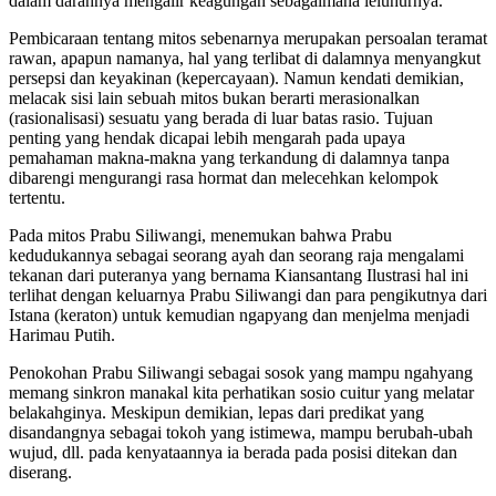
dalam darahnya mengalir keagungan sebagaimana leluhurnya.
Pembicaraan tentang mitos sebenarnya merupakan persoalan teramat
rawan, apapun namanya, hal yang terlibat di dalamnya menyangkut
persepsi dan keyakinan (kepercayaan). Namun kendati demikian,
melacak sisi lain sebuah mitos bukan berarti merasionalkan
(rasionalisasi) sesuatu yang berada di luar batas rasio. Tujuan
penting yang hendak dicapai lebih mengarah pada upaya
pemahaman makna-makna yang terkandung di dalamnya tanpa
dibarengi mengurangi rasa hormat dan melecehkan kelompok
tertentu.
Pada mitos Prabu Siliwangi, menemukan bahwa Prabu
kedudukannya sebagai seorang ayah dan seorang raja mengalami
tekanan dari puteranya yang bernama Kiansantang Ilustrasi hal ini
terlihat dengan keluarnya Prabu Siliwangi dan para pengikutnya dari
Istana (keraton) untuk kemudian ngapyang dan menjelma menjadi
Harimau Putih.
Penokohan Prabu Siliwangi sebagai sosok yang mampu ngahyang
memang sinkron manakal kita perhatikan sosio cuitur yang melatar
belakahginya. Meskipun demikian, lepas dari predikat yang
disandangnya sebagai tokoh yang istimewa, mampu berubah-ubah
wujud, dll. pada kenyataannya ia berada pada posisi ditekan dan
diserang.