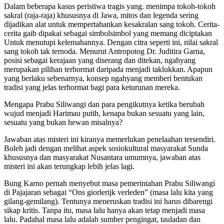
Dalam beberapa kasus peristiwa tragis yang. menimpa tokoh-tokoh
sakral (raja-raja) khususnya di Jawa, mitos dan legenda sering
dijadikan alat untuk mempertahankan kesakralan sang tokoh. Cerita-
cerita gaib dipakai sebagai simbolsimbol yang memang diciptakan
Untuk menutupi kelemahannya. Dengan citra seperti ini, nilai sakral
sang tokoh tak ternoda. Menurut Antropotog Dr. Juditira Garna,
posisi sebagai kerajaan yang diserang dan ditekan, ngahyang
merupakan pilihan terhormat daripada menjadi taklukkan. Apapun
yang berlaku sebenarnya, konsep ngahyang memberi bentukan
tradisi yang jelas terhormat bagi para keturunan mereka.
Mengapa Prabu Siliwangi dan para pengikutnya ketika berubah
wujud menjadi Harimau putih, kenapa bukan sesuatu yang lain,
sesuatu yang bukan hewan misalnya?
Jawaban atas misteri ini kiranya memerlukan penelaahan tersendiri.
Boleh jadi dengan melihat aspek sosiokultural masyarakat Sunda
khususnya dan masyarakat Nusantara umumnya, jawaban atas
misteri ini akan terungkap lebih jelas lagi.
Bung Karno pernah menyebut masa pemerintahan Prabu Siliwangi
di Pajajaran sebagai “Ons giorlerijk verleden” (masa lalu kita yang
gilang-gemilang). Tentunya meneruskan tradisi ini harus dibarengi
sikap kritis. Tanpa itu, masa lalu hanya akan tetap menjadi masa
lalu. Padahal masa lalu adalah sumber pengingat, tauladan dan