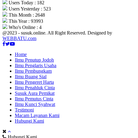
Users Today : 182
Users Yesterday : 523
This Month : 2648
This Year : 93993
Who's Online : 4
@2023 - susuk.online. All Right Reserved. Designed by
WEBBATU.com
Facebook
Twitter
Youtube
Home
Ilmu Penutup Jodoh
Ilmu Penglaris Usaha
Ilmu Pembungkam
Ilmu Buang Sial
Ilmu Pengeret Harta
Ilmu Penahluk Cinta
Susuk Aura Pemikat
Ilmu Pemutus Cinta
Ilmu Kunci Syahwat
Testimoni
Macam Layanan Kami
Hubungi Kami
Hubungi Kami