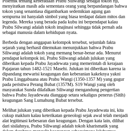
Polemik tentang keberadaan Prabu Siliwangi sebagai tokoh rijl,
menyiratkan masih ada sementara orang yang berpandangan bahwa
tokon yang senantiasa digambarkan sedemikian agung gan
sempurna ini hanyalah simbol yang biasa terdapat dalam mitos dan
legenda. Mereka yang berada pada kubu ini berpendapat kalau
Prabu Silwangi adalah tokoh imajinasi sehingga tidak pernah ada
sebagai manusia dalam kehidupan nyata.
Berbeda dengan anggapan kelompok tersebut, sejumlah fakta
sejarah yang berhasil ditemukan menunjukkan bahwa Prabu
Siliwangi adalah tokoh yang memang benar-benar ada. Menurut
pendapat kelompok ini, Prabu Siliwangi adalah julukan yang
diberikan kepada Prabu Jayadewata yang memerintah di kerajaan
Pajajaran tahun 1482-1521 Masehi. Julukan ini diberikan karena ia
dipandang mewarisi keagungan dan keberanian kakeknya yakni
Prabu Linggabuana atau Prabu Wangi (1350-1357 M) yang gugur
pada peristiwa Perang Bubat (1357M). S19 Wangi yang oleh
masyarakat Sunda dilafalkan Siliwangi mengandung pengertian
bahwa Prabu Jayadewata dianggap setara sekaligus penerus (Sitih)
keagungan Sang Lumahung Bubat tersebut.
Melihat julukan yang diberikan kepada Prabu Jayadewata ini, kita
cukup maklum kalau keterikatan geneologi sejak awal telah menjadi
alat legitimasi kebesaran dan keagungan. Dengan kata lain, dilihat
dari sisilahnya, Prabu Siliwangi adalah tokoh kharismatik yang