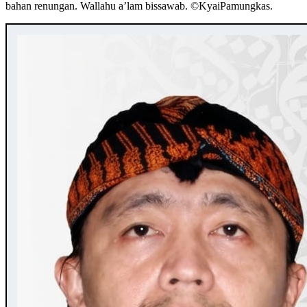
bahan renungan. Wallahu a’lam bissawab. ©️KyaiPamungkas.