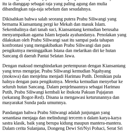
itu ia dianggap sebagai raja yang paling agung dan mulia
dibandingkan raja-raja sebelum dan sesudahnya.
Dikisahkan bahwa salah seorang putera Prabu Siliwangi yang
bernama Kiansantang pergi ke Mekah dan masuk Islam.
Sekembalinya dari tanah suci, Kiansantang kemudian berusaha
menyampaikan agama Islam kepada ayahandanya. Penolakan yang
dilakukan oleh Prabu Siliwangi saat itu sampai pada tahapan
konfrontasi yang mengakibatkan Prabu Siliwangi dan para
pengikutnya meninggalkan Istana dan melarikan diri ke hutan
Sancang di daerah Pantai Selatan Jawa.
Dengan maksud menghindarkan pertempuran dengan Kiansantang
yang terus mengejar, Prabu Siliwangi kemudian Ngahyang
(mokswa) dan menjelma menjadi Harimau Putih. Demikian pula
halnya dengan para pengikutnya. Mereka kemudian menyebar ke
seluruh hutan Sancang. Dalam penjelmaannya sebagai Harimau
Putih, Prabu Siliwangi kembali ke ibukota Pakuan Pajajaran
(sekarang Bogor-Red). Disana ia mengawasi keturunannya dan
masyarakat Sunda pada umumnya.
Pandangan bahwa Prabu Sitiwangi adalah junjungan yang
senantiasa menjaga dan melindungi tercerm n dalam karya-karya
sastra klasik, baik yang berupa kidung maupun mantera-mantera.
Dalam cerita Sulanjana, Dongeng Dewi Sri/Nyi Pohaci, Serat Sri