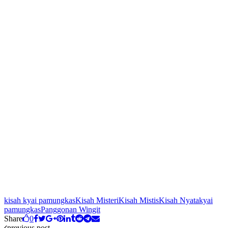
kisah kyai pamungkas
Kisah Misteri
Kisah Mistis
Kisah Nyata
kyai
pamungkas
Panggonan Wingit
Share
0
previous post