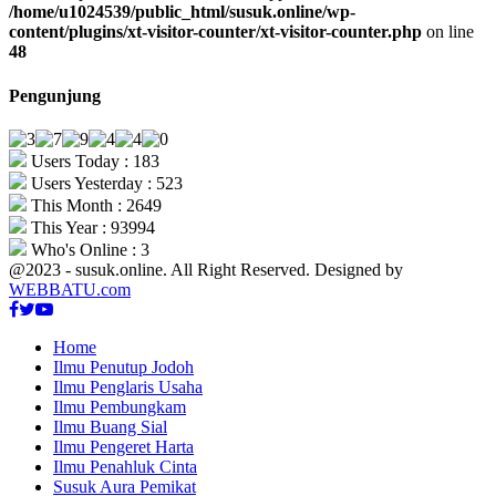
/home/u1024539/public_html/susuk.online/wp-
content/plugins/xt-visitor-counter/xt-visitor-counter.php
on line
48
Pengunjung
Users Today : 183
Users Yesterday : 523
This Month : 2649
This Year : 93994
Who's Online : 3
@2023 - susuk.online. All Right Reserved. Designed by
WEBBATU.com
Facebook
Twitter
Youtube
Home
Ilmu Penutup Jodoh
Ilmu Penglaris Usaha
Ilmu Pembungkam
Ilmu Buang Sial
Ilmu Pengeret Harta
Ilmu Penahluk Cinta
Susuk Aura Pemikat