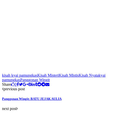
kisah kyai pamungkas
Kisah Misteri
Kisah Mistis
Kisah Nyata
kyai
pamungkas
Panggonan Wingit
Share
0
previous post
Panggonan Wingit: BATU JEJAK AULIA
next post