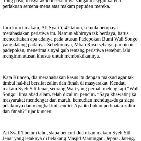
Yang pasti, masyarakat di sekitarnya sangat masygul karena
perlakuan semena-mena atas makam pepuden mereka.
Juru kunci makam, Ali Syafi’i, 42 tahun, semula berupaya
merahasiakan peristiwa itu. Namun akhirnya tak berdaya, harus
menceritakan apa adanya pada utusan Padepokan Bumi Wali Songo
yang datang padanya. Sebelumnya, Mbah Roso sebagai pimpinan
padepokan, menerima sinyal gaib tentang peristiwa tersebut, lalu
mengirim utusan khusus untuk membuktikannya.
Kata Kuncen, dia merahasiakan kasus itu dengan maksud agar tak
timbul hal-hal bersifat zalim dan fitnah di masyarakat. Kendati
makam Syeh Siti Jenar, seorang Wali yang pernah melengkapi “Wali
Songo” lima abad silam, telah dizalimi pencuri. “Saya khawatir jika
masyarakat mendengar dan marah, kemudian menduga-duga siapa
pelakunya dan menghakimi sendiri. Apa itu bukan perbuatan zalim
dan fitnah?” ujar kuncen.
Ali Syafi’i belum tahu, siapa pencuri dua nisan makam Syeh Siti
Jenar yang letaknya di belakang Masjid Mantingan, Jepara, Jateng,