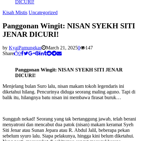
DICURI!
Kisah Mistis
Uncategorized
Panggonan Wingit: NISAN SYEKH SITI
JENAR DICURI!
by
KyaiPamungkas
March 21, 2025
0
147
Share
0
Panggonan Wingit: NISAN SYEKH SITI JENAR
DICURI!
Menjelang bulan Suro lalu, nisan makam tokoh legendaris ini
diketahui hilang. Pencurinya diduga seorang maling aguno. Tapi di
balik itu, hilangnya batu nisan ini membawa firasat buruk…
Sungguh nekad! Seorang yang tak bertanggung jawab, telah berani
menyatroni dan mencabut dua patok (nisan) makam keramat Syeh
Siti Jenar atau Sunan Jepara atau R. Abdul Jalil, beberapa pekan
sebelum syuro lalu. Siapa pelakunya, hingga kini belum diketahui.