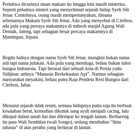
Peristiwa dicurinya nisan makam itu hingga kini masih misterius.
Seperti pekatnya misteri yang menyelimuti sejarah hidup Syeh Siti
Jenar. Contohnya, orang masih mempertanyakan, dimana
sebenarnya Makam Syeh Siti Jenar. Ada yang menyebut di Cirebon,
ada pula yang perraya makamnya di mihrob masjid Agung Wali
Demak, Jateng, tapi sebagian besar percaya makamnya di
Mantingan, Jepara.
Begitu halnya dengan nama Syeh Siti Jenar, mungkin bukan nama
asli tapi nama julukan. Ada pula yang menduga, beliau bukan tulen
bangsa Indonesia. Tapi berasal dari sebuah kota di Persia yaitu
Sidijinar, artinya “Manusia Berkekuatan Api”. Namun sebagian
masyarakat meyakini, beliau putra Raja Pendeta Resi Bungsu dari
Cirebon, Jabar.
Menurut sejarah tidak resmi, semasa hidupnya putra raja itu berbuat
kesalahan berat, kemudian dikutuk sang ayah menjadi cacing, lalu
dikepal dalam tanah liat dan dilempar ke tengah lautan. Berbareng
itu para Wali Sembilan (wali Songo), sedang membahas “ilmu
rahasia” di atas perahu yang berlayar di lautan.