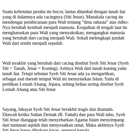
Suatu kebetulan perahu itu bocor, lantas ditambal dengan tanah liat
yang di dalamnya ada cacingnya (Siti Jenar). Manakala cacing itu
mendengar pembicaraan para Wali tentang “ilmu rahasia” atas ridho-
Nya berubah kembali menjadi manusia. Keajaiban di tengah laut itu
mengharuskan para Wali yang menyaksikan, mengangkat manusia
yang berubah dari cacing menjadi Wali. Sekali melengkapi jumlah
Wali dari sembi menjadi sepuluh.
Wali terakhir yang berubah dari cacing disebut Syeh Siti Jenar (Syeh
Siti = Tanah, Jenar = Kuning). Artinya Wali dari tanah kuning yaitu
tanah liat. Tetapi sebutan Syeh Siti Jenar ada ya mengartikan,
sebagai asal daerah tempat Wali ini mensyiarkan Islam. Yaitu di
perdikan Lemah Abang, Jepara, sehing beliau sering disebut Syeh
Lemah Abang atau Siti Jenar.
Sayang, hikayat Syeh Siti Jenar berakhir tragis dan dramatis.
Diawali ketika Sultan Demak (R. Fattah) dan para Wali tahu, Syeh
Siti Jenar dianggap telah menyebarkan Agama Islam menyimpang
dari tuntunan aqidah dan menyesatkan umat. Maka akhirnya Syeh
Siti Jenar harus dihukum kiyaz, penggal kepala.