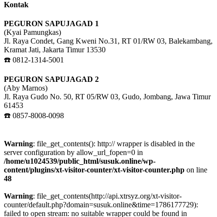
Kontak
PEGURON SAPUJAGAD 1
(Kyai Pamungkas)
Jl. Raya Condet, Gang Kweni No.31, RT 01/RW 03, Balekambang,
Kramat Jati, Jakarta Timur 13530
☎️ 0812-1314-5001
PEGURON SAPUJAGAD 2
(Aby Marnos)
Jl. Raya Gudo No. 50, RT 05/RW 03, Gudo, Jombang, Jawa Timur
61453
☎️ 0857-8008-0098
Warning
: file_get_contents(): http:// wrapper is disabled in the
server configuration by allow_url_fopen=0 in
/home/u1024539/public_html/susuk.online/wp-
content/plugins/xt-visitor-counter/xt-visitor-counter.php
on line
48
Warning
: file_get_contents(http://api.xtrsyz.org/xt-visitor-
counter/default.php?domain=susuk.online&time=1786177729):
failed to open stream: no suitable wrapper could be found in