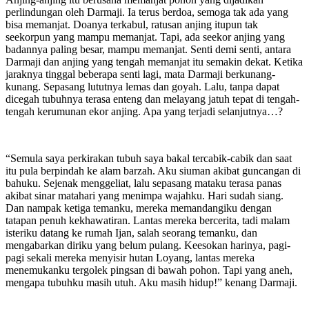
perlindungan oleh Darmaji. Ia terus berdoa, semoga tak ada yang
bisa memanjat. Doanya terkabul, ratusan anjing itupun tak
seekorpun yang mampu memanjat. Tapi, ada seekor anjing yang
badannya paling besar, mampu memanjat. Senti demi senti, antara
Darmaji dan anjing yang tengah memanjat itu semakin dekat. Ketika
jaraknya tinggal beberapa senti lagi, mata Darmaji berkunang-
kunang. Sepasang lututnya lemas dan goyah. Lalu, tanpa dapat
dicegah tubuhnya terasa enteng dan melayang jatuh tepat di tengah-
tengah kerumunan ekor anjing. Apa yang terjadi selanjutnya…?
“Semula saya perkirakan tubuh saya bakal tercabik-cabik dan saat
itu pula berpindah ke alam barzah. Aku siuman akibat guncangan di
bahuku. Sejenak menggeliat, lalu sepasang mataku terasa panas
akibat sinar matahari yang menimpa wajahku. Hari sudah siang.
Dan nampak ketiga temanku, mereka memandangiku dengan
tatapan penuh kekhawatiran. Lantas mereka bercerita, tadi malam
isteriku datang ke rumah Ijan, salah seorang temanku, dan
mengabarkan diriku yang belum pulang. Keesokan harinya, pagi-
pagi sekali mereka menyisir hutan Loyang, lantas mereka
menemukanku tergolek pingsan di bawah pohon. Tapi yang aneh,
mengapa tubuhku masih utuh. Aku masih hidup!” kenang Darmaji.