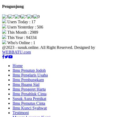
Pengunjung
Users Today : 17
Users Yesterday : 506
This Month : 2989
This Year : 94334
Who's Online : 1
@2023 - susuk.online. All Right Reserved. Designed by
WEBBATU.com
Facebook
Twitter
Youtube
Home
Ilmu Penutup Jodoh
Ilmu Penglaris Usaha
Ilmu Pembungkam
Ilmu Buang Sial
Ilmu Pengeret Harta
Ilmu Penahluk Cinta
Susuk Aura Pemikat
Ilmu Pemutus Cinta
Ilmu Kunci Syahwat
Testimoni