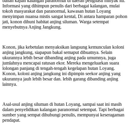
bahan kajian kalangan paranormal di daerah penghasil minyak itu.
Informasi yang dihimpun penulis dari berbagai kalangan, mulai
tokoh masyarakat dan paranormal, kawasan hutan Loyang
menyimpan nuansa mistis sangat kental, Di antara hamparan pohon
jati, konon dihuni habitat anjing siluman. Warga setempat
menyebutnya Anjing Jangkung.
Konon, jika kebetulan menyaksikan langsung kemunculan koloni
anjing jangkung, siapapun bakal semaput dibuatnya. Selain
ukurannya lebih besar dibanding anjing pada umumnya, juga
jumlahnya mencapai ratusan ekor. Mereka mengeluarkan suara
lolongan panjang di tengah-tengah kegelapan hutan Loyang.
Konon, koloni anjing jangkung ini dipimpin seekor anjing yang
ukurannya jauh lebih besar dan. lebih garang dibanding anjing
lainnya.
Asal-usul anjing siluman di hutan Loyang, sampai saat ini masih
dalam penyelidikan kalangan paranormal setempat. Tapi berbagai
sumber yang sempat dihubungi penulis, mempunyai keseragaman
pendapat.