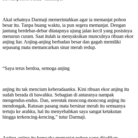
Akal sehatnya Darmaji memerintahkan agar ia memanjat pohon
besar itu. Tanpa buang waktu, ia pun segera memanjat. Dengan
jantung berdebar-debar ditatapnya ujung jalan kecil yang posisinya
menurun curam. Saat itulah ia menyaksikan munculnya ribuan ekor
anjing liar. Anjing-anjing berbadan besar dan gagah memiliki
sepasang mata memancarkan sinar merah redup.
“Saya terus berdoa, semoga anjing
anjing itu tak mencium keberadaanku. Kini ribuan ekor anjing itu
sudah berada di bawahku. Sebagian di antaranya nampak
mengendus-endus. Dan, serentak moncong-moncong anjing itu
mendongak, Ratusan pasang mata bersinar merah itu semuanya
tertuju ke arahku, hal itu menyebabkan saya sangat ketakutan
hingga terkencing-kencing,” tutur Darmaji.
Anjing-anjing itu berusaha memanjat pohon yang dijadikan