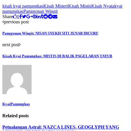
kisah kyai pamungkas
Kisah Misteri
Kisah Mistis
Kisah Nyata
kyai
pamungkas
Panggonan Wingit
Share
0
previous post
Panggonan Wingit: NISAN SYEKH SITI JENAR DICURI!
next post
Kisah Kyai Pamungkas: MISTIS DI BALIK PAGELARAN TAYUB
KyaiPamungkas
Related posts
Petualangan Astral: NAZCA LINES, GEOGLYPH YANG